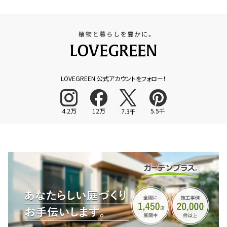
LOVEGREEN 公式アカウントをフォロー！
4.2万
12万
5.5千
7.3千