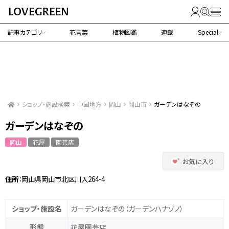
記事カテゴリ
花言葉
植物図鑑
連載
Special
ショップ・施設検索
中国地方
岡山
岡山市
ガーデンはなぞの
ガーデンはなぞの
岡山
花屋
園芸店
お気に入り
住所
：岡山県岡山市北区川入264-4
ショップ・施設名
ガーデンはなぞの
（ガーデンハナゾノ）
形態
花屋
園芸店