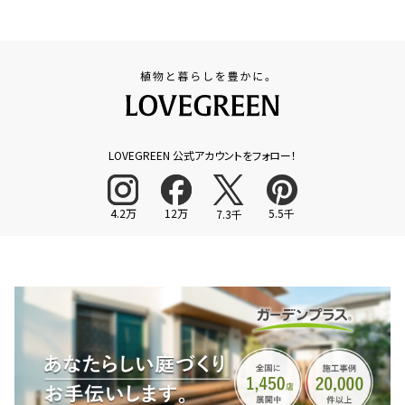
LOVEGREEN 公式アカウントをフォロー！
4.2万
12万
5.5千
7.3千