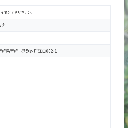
（イオンミヤザキテン）
販店
4 宮崎県宮崎市新別府町江口862-1