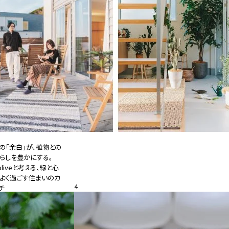
の「余白」が、植物との
らしを豊かにする。
oliveと考える、緑と心
よく過ごす住まいのカ
4
チ
26.08.05
特集