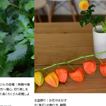
ジルの収穫｜時期や摘
方～摘心、切り戻しを
て長くたくさん収穫しよ
お盆飾り｜お花やほおず
き（鬼灯）の飾り方、期間、