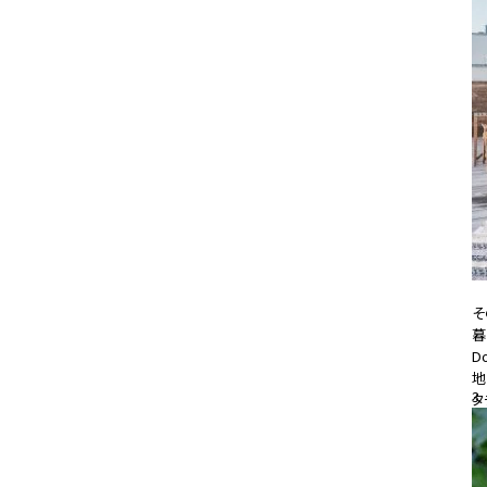
そ
暮
D
地
3
タ
20
#