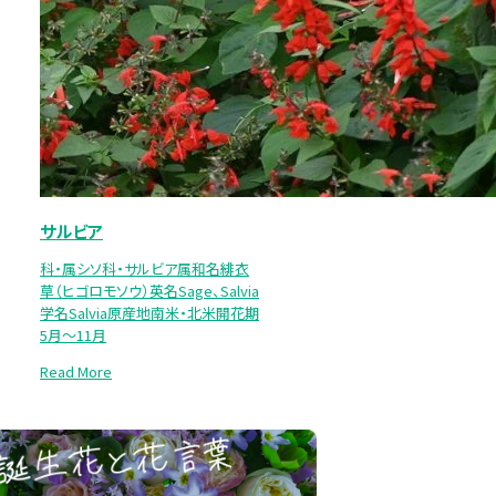
サルビア
科・属シソ科・サルビア属和名緋衣
草（ヒゴロモソウ）英名Sage、Salvia
学名Salvia原産地南米・北米開花期
5月～11月
Read More