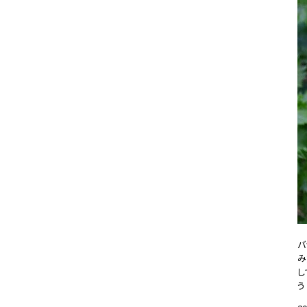
バ
み
し
う