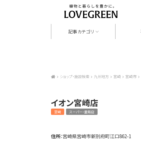
記事カテゴリ
ショップ・施設検索
九州地方
宮崎
宮崎市
イオン宮崎店
宮崎
スーパー・量販店
住所
：宮崎県宮崎市新別府町江口862-1