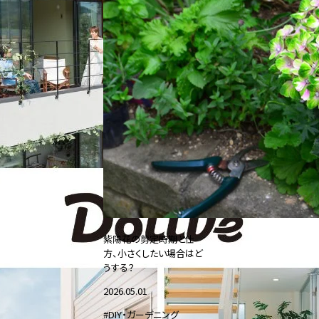
紫陽花の剪定時期と仕
方、小さくしたい場合はど
うする？
2026.05.01
#DIY・ガーデニング