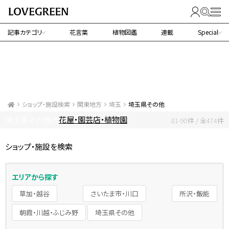
記事カテゴリ
花言葉
植物図鑑
連載
Special
ショップ・施設検索
関東地方
埼玉
埼玉県その他
花屋・園芸店・植物園
埼玉県その他の
81-90件 / 全474件
ショップ・施設を検索
エリアから探す
草加・越谷
さいたま市・川口
所沢・飯能
朝霞・川越・ふじみ野
埼玉県その他