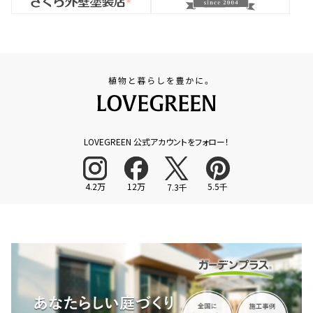
LOVEGREEN 公式アカウントをフォロー！
4.2万
12万
5.5千
7.3千