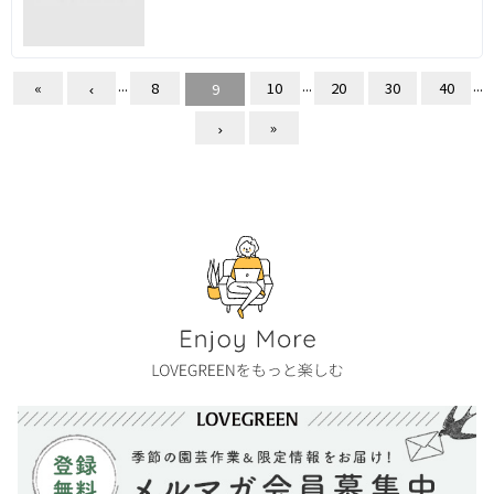
...
...
...
«
8
10
20
30
40
9
»