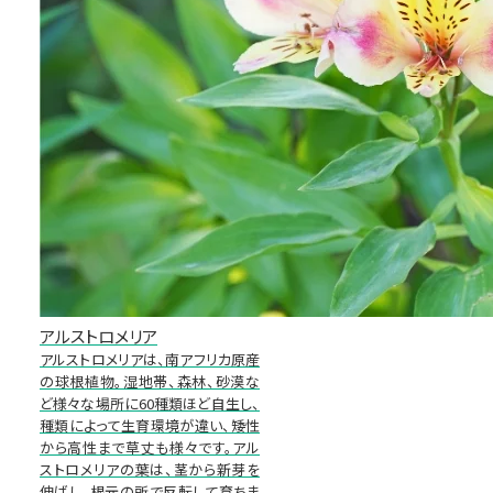
アルストロメリア
アルストロメリアは、南アフリカ原産
の球根植物。湿地帯、森林、砂漠な
ど様々な場所に60種類ほど自生し、
種類によって生育環境が違い、矮性
から高性まで草丈も様々です。アル
ストロメリアの葉は、茎から新芽を
伸ばし、根元の所で反転して育ちま