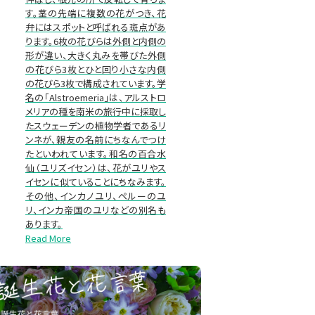
す。茎の先端に複数の花がつき、花
弁にはスポットと呼ばれる斑点があ
ります。6枚の花びらは外側と内側の
形が違い、大きく丸みを帯びた外側
の花びら3枚とひと回り小さな内側
の花びら3枚で構成されています。学
名の「Alstroemeria」は、アルストロ
メリアの種を南米の旅行中に採取し
たスウェーデンの植物学者であるリ
ンネが、親友の名前にちなんでつけ
たといわれています。和名の百合水
仙（ユリズイセン）は、花がユリやス
イセンに似ていることにちなみます。
その他、インカノユリ、ペルーのユ
リ、インカ帝国のユリなどの別名も
あります。
Read More