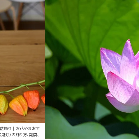
盆飾り｜お花やほおず
（鬼灯）の飾り方、期間、