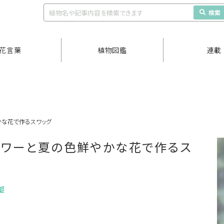
検索
花言葉
植物図鑑
連載
かな花で作るスワッグ
ラワーと夏の色鮮やかな花で作るス
部