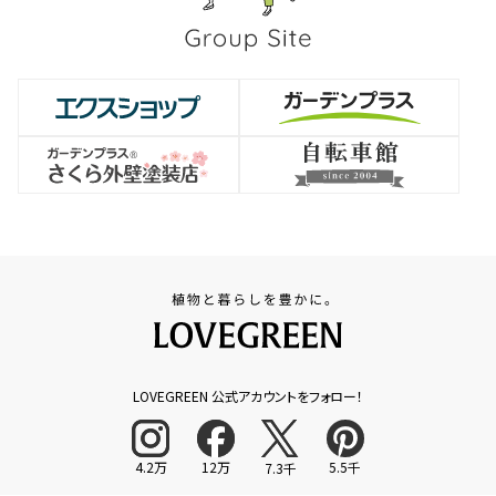
LOVEGREEN 公式アカウントをフォロー！
4.2万
12万
5.5千
7.3千