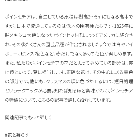
ポインセチアは、自生している原種は樹高2～5mにもなる高木で
すが、日本で流通しているのは低木の園芸種たちです。1825年に
駐メキシコ大使になったポインセット氏によってアメリカに紹介さ
れ、その後たくさんの園芸品種が作出されました。今では白やアイ
ボリー、ピンク、複色など、赤だけでなく多くの花色が楽しめます。
また、私たちがポインセチアの花だと思って眺めている部分は、実
は苞といって、葉に相当します。正確な花は、その中心にある黄色
の部分です。他にも、クリスマスの頃に色づかせるには、短日処理
というテクニックが必要。知れば知るほど興味がわくポインセチア
の特徴について、こちらの記事で詳しく紹介しています。
関連記事でもっと詳しく
#花と暮らす