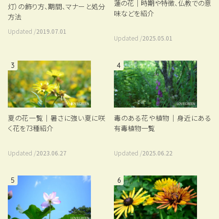
蓮の花｜時期や特徴、仏教での意
灯）の飾り方、期間、マナーと処分
味などを紹介
方法
Updated /
2019.07.01
Updated /
2025.05.01
3
4
夏の花一覧｜暑さに強い夏に咲
毒のある花や植物｜身近にある
く花を73種紹介
有毒植物一覧
Updated /
2023.06.27
Updated /
2025.06.22
5
6