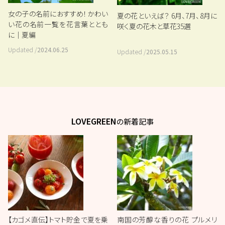
女の子の名前におすすめ！かわい
夏の花といえば？ 6月、7月、8月に
い花の名前一覧を花言葉ととも
咲く夏の花木と草花35選
に｜夏編
Updated /
2024.06.25
Updated /
2025.05.15
LOVEGREEN
の新着記事
【カゴメ直伝】トマト貯金で夏を乗
南国の芳醇な香りの花 プルメリ