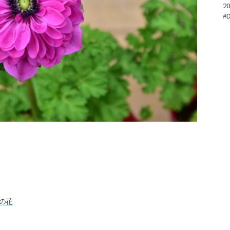
20
#
の花