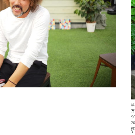
方
う
20
#
3