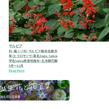
サルビア
科・属シソ科・サルビア属和名緋衣
草（ヒゴロモソウ）英名Sage、Salvia
学名Salvia原産地南米・北米開花期
5月～11月
Read More