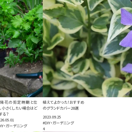
紫陽花の剪定時期と仕
植えてよかった！おすすめ
、小さくしたい場合はど
のグランドカバー28選
する？
2023.09.25
26.05.01
#DIY・ガーデニング
DIY・ガーデニング
4