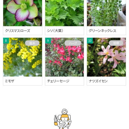
クリスマスローズ
シソ（大葉）
グリーンネックレス
庭木
ハーブ
球根
ミモザ
チェリーセージ
ナツズイセン