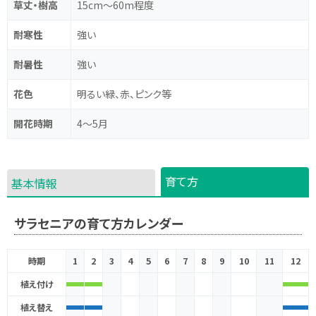
草丈・樹高
15cm～60m程度
耐寒性
強い
耐暑性
強い
花色
明るい緑、赤、ピンク等
開花時期
4～5月
育て方
基本情報
サラセニアの育て方カレンダー
時期
1
2
3
4
5
6
7
8
9
10
11
12
植え付け
植え替え