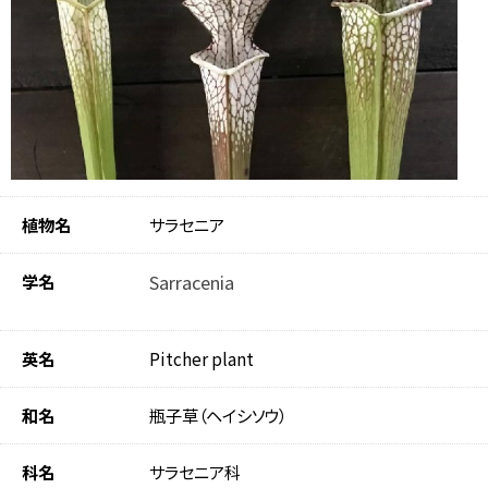
植物名
サラセニア
学名
Sarracenia
英名
Pitcher plant
和名
瓶子草（ヘイシソウ）
科名
サラセニア科