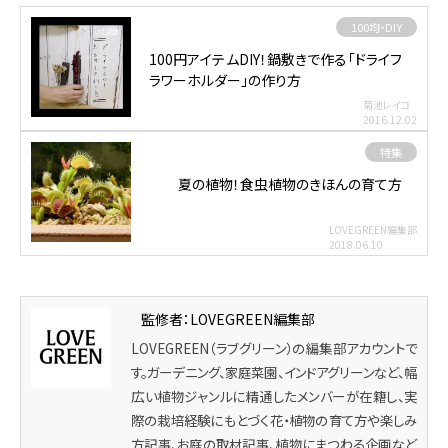
100均・DIY
100円アイテムDIY！鍋敷きで作る「ドライフ
ラワーホルダー」の作り方
菊池レイコ
2016.12.02
特集
夏の植物！食虫植物のきほんの育て方
LOVEGREEN編集部
2018.06.10
監修者：LOVEGREEN編集部
LOVEGREEN（ラブグリーン）の編集部アカウントで
す。ガーデニング、家庭菜園、インドアグリーンなど、幅
広い植物ジャンルに精通したメンバーが在籍し、実
際の栽培経験にもとづく花・植物の育て方や楽しみ
方記事、お庭の取材記事、植物にまつわる企画など