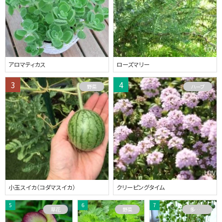
アロマティカス
ローズマリー
野菜
ハーブ
小玉スイカ（コダマスイカ）
クリーピングタイム
草花
野菜
多肉植物