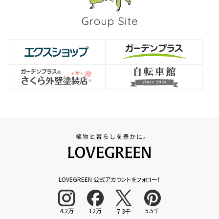
LOVEGREEN 公式アカウントをフォロー！
4.2万
12万
5.5千
7.3千