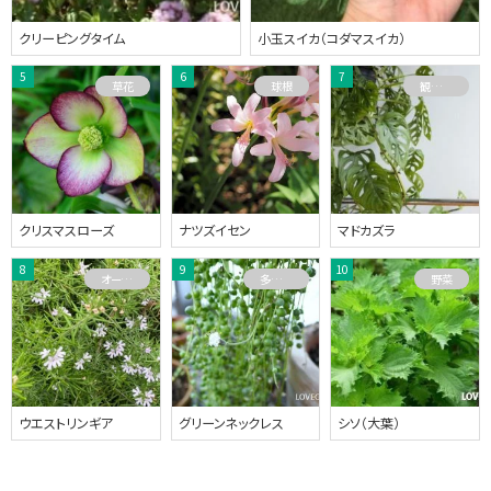
クリーピングタイム
小玉スイカ（コダマスイカ）
草花
球根
観葉植物
クリスマスローズ
ナツズイセン
マドカズラ
オーストラリアプランツ
多肉植物
野菜
ウエストリンギア
グリーンネックレス
シソ（大葉）