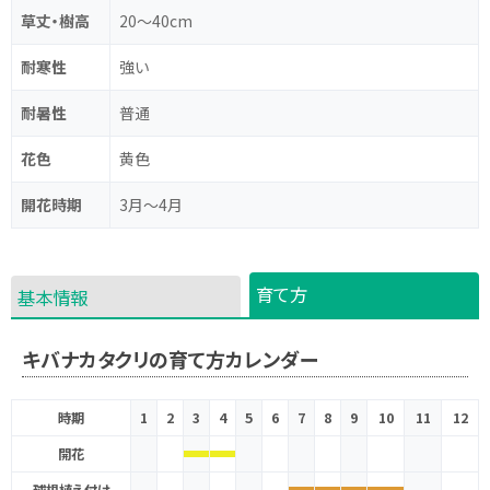
草丈・樹高
20～40cm
耐寒性
強い
耐暑性
普通
花色
黄色
開花時期
3月～4月
育て方
基本情報
キバナカタクリの育て方カレンダー
時期
1
2
3
4
5
6
7
8
9
10
11
12
開花
球根植え付け