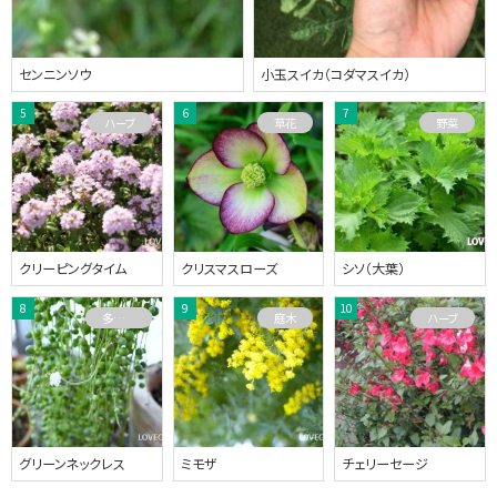
センニンソウ
小玉スイカ（コダマスイカ）
ハーブ
草花
野菜
クリーピングタイム
クリスマスローズ
シソ（大葉）
多肉植物
庭木
ハーブ
グリーンネックレス
ミモザ
チェリーセージ