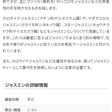
称ですが、主にマツリカ（茉莉花）やハゴロモジャスミンなどの芳香
性の花を咲かせるものを指します。
カロライナジャスミン（
マチン科ゲルセミウム属
）や、マダガスカル
ジャスミン（
ガガイモ科シタキソウ属
）、スタージャスミン（
キョウチク
トウ科
テイカカズラ属
）などもジャスミンというくくりで流通していま
すが、これらは厳密に言えばジャスミンではなく全く別の植物で、花
の形や香りがジャスミンに似ているため和名で～ジャスミンと付けら
れています。
また、カロライナジャスミンなどは毒性があるため、誤ってジャスミン
ティーとして葉や花を使用しないように注意が必要です。
ジャスミンの詳細情報
園芸分類
草花
草丈・樹高
1~3m