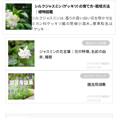
シルクジャスミン（ゲッキツ）の育て方・栽培方法
｜植物図鑑
シルクジャスミンは、香りの良い白い花を咲かせる
ミカン科ゲッキツ属の常緑小高木。標準和名は
「ゲッキ···
誕生花と花言葉
ジャスミンの花言葉｜花の特徴、名前の由
来、種類
LOVEGREEN編集部
2025.07.08
DIY・ガーデニング
園芸用語集
LOVEGREEN編集部
2025.06.30