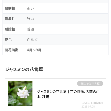
耐寒性
弱い
耐暑性
強い
耐陰性
普通
花色
白など
開花時期
4月～9月
ジャスミンの花言葉
誕生花と花言葉
ジャスミンの花言葉｜花の特徴、名前の由
来、種類
LOVEGREEN編集部
2025.07.08