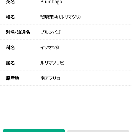
英名
Plumbago
和名
瑠璃茉莉（ルリマツリ）
別名・流通名
プルンバゴ
科名
イソマツ科
属名
ルリマツリ属
原産地
南アフリカ