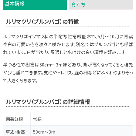
基本情報
育て方
ルリマツリ（プルンバゴ）の特徴
ルリマツリはイソマツ科の半耐寒性常緑低木で、5月～10月に青紫
や白の可愛い花を次々と咲かせます。別名ではプルンバゴとも呼ば
れています。日が当たり、風通しと水はけの良い環境を好みます。
半つる性で樹高は50cm～3mほどあり、背が高くなってくると枝先
が少し垂れてきます。支柱やトレリス、庭の柵などにふんわりよりそっ
て大きく育ちます。
ルリマツリ（プルンバゴ）の詳細情報
園芸分類
常緑
草丈・樹高
50cm～3m