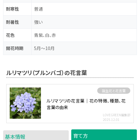
耐寒性
普通
耐暑性
強い
花色
青紫、白、赤
開花時期
5月～10月
ルリマツリ（プルンバゴ）の花言葉
誕生花と花言葉
ルリマツリの花言葉｜花の特徴、種類、花
言葉の由来
LOVEGREEN編集部
2025.12.01
育て方
基本情報