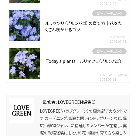
2025.12.02
DIY・ガーデニング
ルリマツリ（プルンバゴ）の育て方｜花をた
くさん咲かせるコツ
とまつあつこ
2024.09.24
DIY・ガーデニング
Today’s plants｜ルリマツリ（プルンバゴ）
LOVEGREEN編集部
2024.09.24
監修者：LOVEGREEN編集部
LOVEGREEN（ラブグリーン）の編集部アカウントで
す。ガーデニング、家庭菜園、インドアグリーンなど、幅
広い植物ジャンルに精通したメンバーが在籍し、実
際の栽培経験にもとづく花・植物の育て方や楽しみ