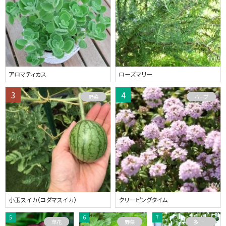
アロマティカス
ローズマリー
野菜
ハーブ
小玉スイカ（コダマスイカ）
クリーピングタイム
草花
野菜
多肉植物