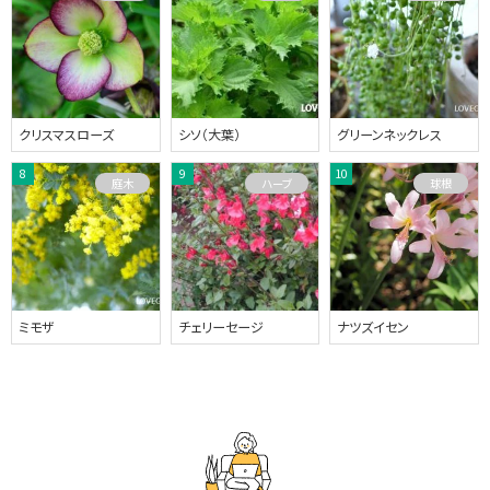
クリスマスローズ
シソ（大葉）
グリーンネックレス
庭木
ハーブ
球根
ミモザ
チェリーセージ
ナツズイセン