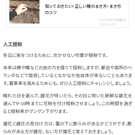
知っておきたい！正しい種のまき方・まき方
のコツ
LOVEGREEN編集部
2025.06.23
人工授粉
冬瓜に実をつけるために、欠かせない作業が受粉です。
本来は蜂や蝶などの虫の力を借りて授粉しますが、都会や高所のベ
ランダなどで栽培しているとなかなか虫自体が来ないこともありま
す。着果率を高めるためにも、ぜひ人工授粉にチャレンジしましょう。
晴れた日を選んで、雌花が咲いたら、その日に咲いた新鮮な雄花を
選んで9~10時までに花粉を付け授粉させましょう。この時間を過ぎ
ると授粉率がグングン下がります。
雄花と雌花の見分け方は、蕾の下に膨らみがあるかどうかです。膨
らみがある方が雌花、ない方が雄花と覚えておきましょう。