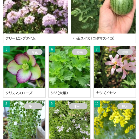
クリーピングタイム
小玉スイカ（コダマスイカ）
草花
野菜
球根
クリスマスローズ
シソ（大葉）
ナツズイセン
多肉植物
オーストラリアプランツ
庭木