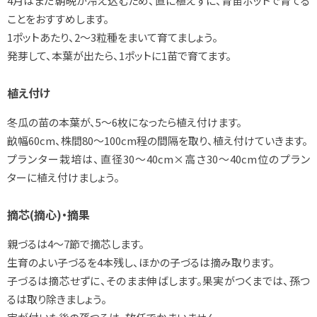
4月はまだ朝晩が冷え込むため、直に植えずに、育苗ポットで育てる
ことをおすすめします。
1ポットあたり、2～3粒種をまいて育てましょう。
発芽して、本葉が出たら、1ポットに1苗で育てます。
植え付け
冬瓜の苗の本葉が、5～6枚になったら植え付けます。
畝幅60cm、株間80～100cm程の間隔を取り、植え付けていきます。
プランター栽培は、直径30～40cm×高さ30～40cm位のプラン
ターに植え付けましょう。
摘芯(摘心)・摘果
親づるは4～7節で摘芯します。
生育のよい子づるを4本残し、ほかの子づるは摘み取ります。
子づるは摘芯せずに、そのまま伸ばします。果実がつくまでは、孫つ
るは取り除きましょう。