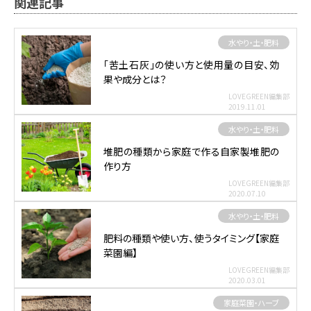
関連記事
水やり・土・肥料
「苦土石灰」の使い方と使用量の目安、効
果や成分とは？
LOVEGREEN編集部
2019.11.01
水やり・土・肥料
堆肥の種類から家庭で作る自家製堆肥の
作り方
LOVEGREEN編集部
2020.07.10
水やり・土・肥料
肥料の種類や使い方、使うタイミング【家庭
菜園編】
LOVEGREEN編集部
2020.03.01
家庭菜園・ハーブ