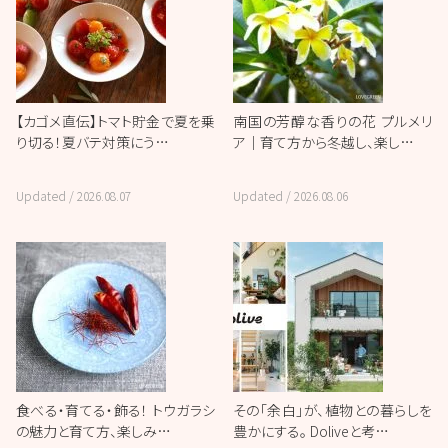
【カゴメ直伝】トマト貯金で夏を乗
南国の芳醇な香りの花 プルメリ
り切る！夏バテ対策にう…
ア｜育て方から冬越し、楽し…
Updated /
2026.08.07
Updated /
2026.08.06
食べる・育てる・飾る！ トウガラシ
その「余白」が、植物との暮らしを
の魅力と育て方、楽しみ…
豊かにする。 Doliveと考…