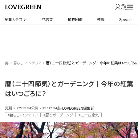
記事カテゴリ
花言葉
植物図鑑
連載
Special
暮らし・インテリア
暦（二十四節気）とガーデニング｜今年の紅葉はいつごろ
暦（二十四節気）とガーデニング｜今年の紅葉
はいつごろに？
更新
公開
LOVEGREEN編集部
2025.10.04
2023.12.04
#暮らし・インテリア
#暦とガーデニング
#二十四節気