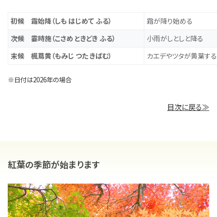
初候 霜始降（しも はじめて ふる）
霜が降り始める
次候 霎時施（こさめ ときどき ふる）
小雨がしとしと降る
末候 楓蔦黄（もみじ つた きばむ）
カエデやツタが黄葉する
※日付は2026年の場合
目次に戻る≫
紅葉の季節が始まります