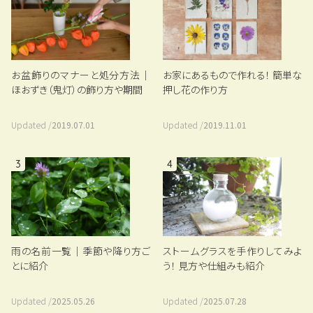
お盆飾りのマナーと処分方法｜
お家にあるもので作れる！ 簡単な
ほおずき（鬼灯）の飾り方や期間
押し花の作り方
Updated /
2019.07.01
Updated /
2019.11.01
3
4
雨の名前一覧｜季節や降り方ご
ストームグラスを手作りしてみよ
とに紹介
う！ 見方や仕組みも紹介
Updated /
2025.05.26
Updated /
2025.07.28