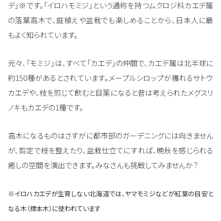
デ」※です。「イロハモミジ」という通称を持つムクロジ科カエデ属
の落葉高木で、庭植えや盆栽でも楽しめることから、日本人に最
もよく知られています。
元々、「モミジ」は、すべて「カエデ」の仲間で、カエデ属は北半球に
約150種があるとされています。メープルシロップが穫れるサトウ
カエデや、枝を煎じて飲むと目薬になると昔は考えられたメグスリ
ノキもカエデの1種です。
高木になるものはさすがに都市部のガーデニングには向きません
が、剪定で枝を整えたり、盆栽仕立てにすれば、晩秋を感じられる
癒しの空間を演出できます。みなさんも挑戦してみませんか？
※イロハカエデが生育しない北海道では、ヤマモミジなどが紅葉の目安と
なる木（標本木）に使われています