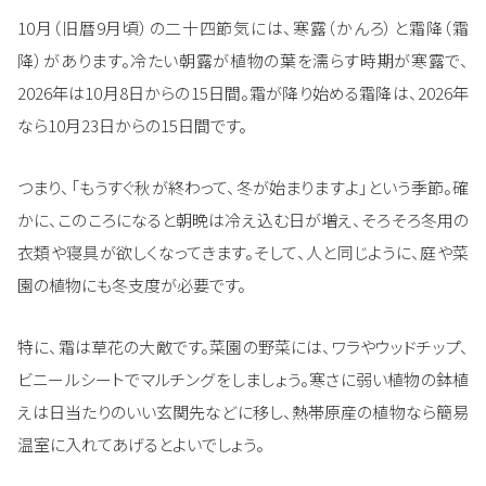
10月（旧暦9月頃）の二十四節気には、寒露（かんろ）と霜降（霜
降）があります。冷たい朝露が植物の葉を濡らす時期が寒露で、
2026年は10月8日からの15日間。霜が降り始める霜降は、2026年
なら10月23日からの15日間です。
つまり、「もうすぐ秋が終わって、冬が始まりますよ」という季節。確
かに、このころになると朝晩は冷え込む日が増え、そろそろ冬用の
衣類や寝具が欲しくなってきます。そして、人と同じように、庭や菜
園の植物にも冬支度が必要です。
特に、霜は草花の大敵です。菜園の野菜には、ワラやウッドチップ、
ビニールシートでマルチングをしましょう。寒さに弱い植物の鉢植
えは日当たりのいい玄関先などに移し、熱帯原産の植物なら簡易
温室に入れてあげるとよいでしょう。