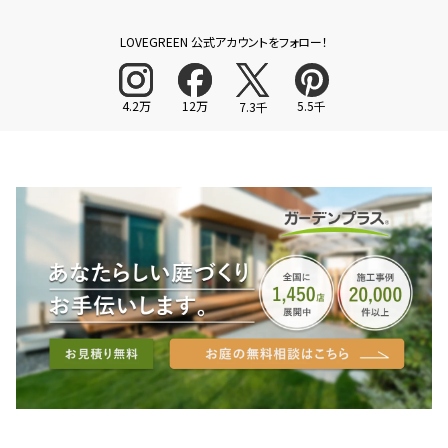
LOVEGREEN 公式アカウントをフォロー！
4.2万
12万
5.5千
7.3千