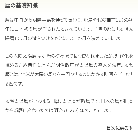
暦の基礎知識
暦は中国から朝鮮半島を通って伝わり、飛鳥時代の推古12（604）
年に日本初の暦が作られたとされています。当時の暦は「太陰太
陽暦」で、月の満ち欠けをもとにして1か月を決めていました。
この太陰太陽暦は明治の初めまで長く使われましたが、近代化を
進めるため西洋に学んだ明治政府が太陽暦の導入を決定。太陽
暦とは、地球が太陽の周りを一回りするのにかかる時間を1年とす
る暦です。
太陰太陽暦がいわゆる旧暦、太陽暦が新暦です。日本の暦が旧暦
から新暦に変わったのは明治5（1872）年のことでした。
目次に戻る≫