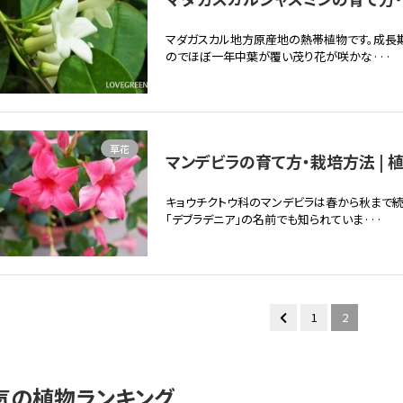
マダガスカル地方原産地の熱帯植物です。成長
のでほぼ一年中葉が覆い茂り花が咲かな···
草花
マンデビラの育て方・栽培方法 | 
キョウチクトウ科のマンデビラは春から秋まで
「デブラデニア」の名前でも知られていま···
1
2
気の植物ランキング