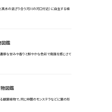
と真水の混ざり合う河川の河口付近）に自生する植
物図鑑
、濃厚な甘みや香りと鮮やかな色彩で南国を感じさて
植物図鑑
れる観葉植物で、同じ仲間のモンステラなどに葉の形