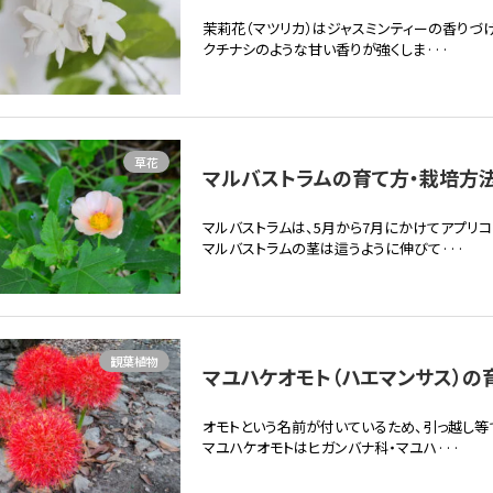
茉莉花（マツリカ）はジャスミンティーの香りづ
クチナシのような甘い香りが強くしま···
草花
マルバストラムの育て方・栽培方法 
マルバストラムは、5月から7月にかけてアプリ
マルバストラムの茎は這うように伸びて···
観葉植物
マユハケオモト（ハエマンサス）の育
オモトという名前が付いているため、引っ越し等
マユハケオモトはヒガンバナ科・マユハ···