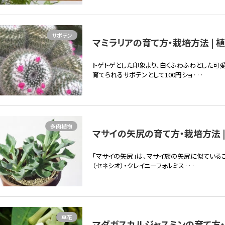
サボテン
マミラリアの育て方・栽培方法 | 
トゲトゲとした印象より、白くふわふわとした可
育てられるサボテンとして100円ショ···
多肉植物
マサイの矢尻の育て方・栽培方法 |
「マサイの矢尻」は、マサイ族の矢尻に似ている
（セネシオ）・クレイニーフォルミス···
草花
マダガスカルジャスミンの育て方・