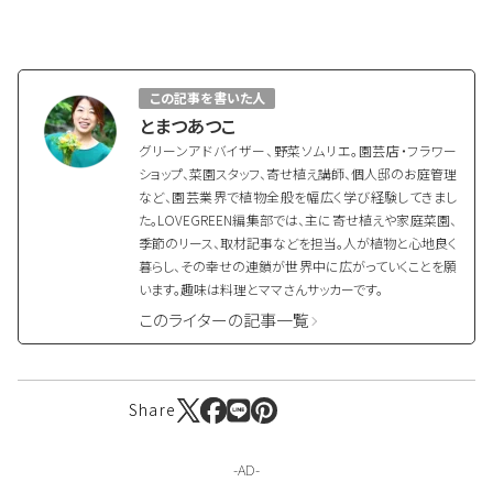
この記事を書いた人
とまつあつこ
グリーンアドバイザー、野菜ソムリエ。園芸店・フラワー
ショップ、菜園スタッフ、寄せ植え講師、個人邸のお庭管理
など、園芸業界で植物全般を幅広く学び経験してきまし
た。LOVEGREEN編集部では、主に寄せ植えや家庭菜園、
季節のリース、取材記事などを担当。人が植物と心地良く
暮らし、その幸せの連鎖が世界中に広がっていくことを願
います。趣味は料理とママさんサッカーです。
このライターの記事一覧
Share