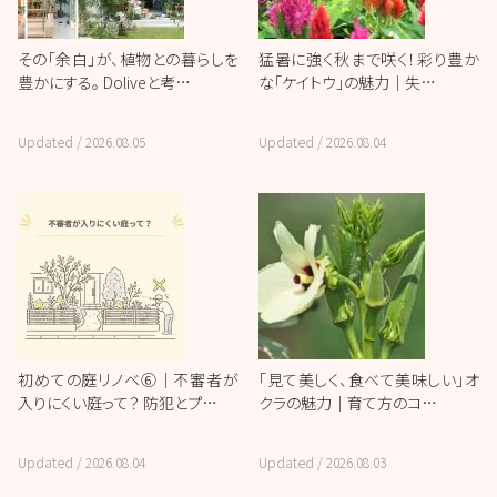
その「余白」が、植物との暮らしを
猛暑に強く秋まで咲く！彩り豊か
豊かにする。 Doliveと考…
な「ケイトウ」の魅力｜失…
Updated /
2026.08.05
Updated /
2026.08.04
初めての庭リノベ⑥｜不審者が
「見て美しく、食べて美味しい」オ
入りにくい庭って？ 防犯とプ…
クラの魅力｜育て方のコ…
Updated /
2026.08.04
Updated /
2026.08.03