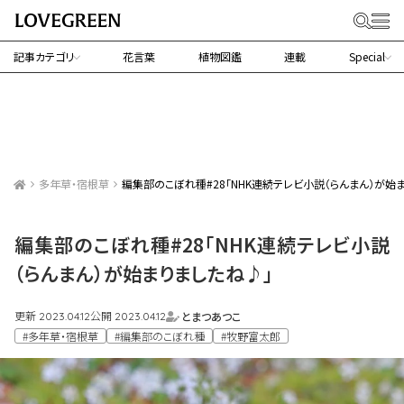
記事カテゴリ
花言葉
植物図鑑
連載
Special
多年草・宿根草
編集部のこぼれ種#28「NHK連続テレビ小説（らんまん）が始
編集部のこぼれ種#28「NHK連続テレビ小説
（らんまん）が始まりましたね♪」
更新
公開
とまつあつこ
2023.04.12
2023.04.12
#多年草・宿根草
#編集部のこぼれ種
#牧野富太郎