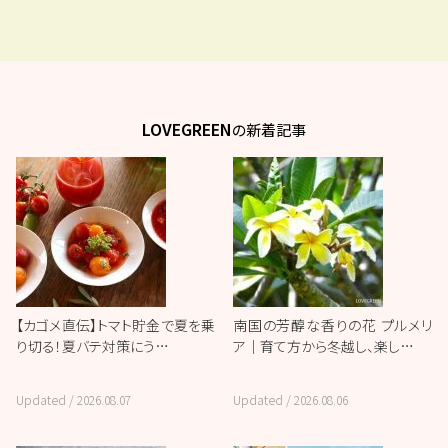
LOVEGREEN
の新着記事
【カゴメ直伝】トマト貯金で夏を乗
南国の芳醇な香りの花 プルメリ
り切る！夏バテ対策にう…
ア｜育て方から冬越し、楽し…
Updated /
2026.08.07
Updated /
2026.08.06