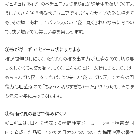
ギュギュは多花性のペチュニア。つまり花が株全体を覆いつくすよ
うにたくさん咲き誇るペチュニアです。どんなサイズの鉢に植えて
も、その鉢にあわせてバランスのいい姿に丸くきれいな株に育つの
で、狭い場所でも美しい姿を楽しめます。
②株がギュギュ！とドーム状にまとまる
枝が間伸びしにくく、たくさんの枝を出す力が旺盛なので、切り戻
しをしなくても姿が乱れにくく、こんもりとドーム状にまとまります。
もちろん切り戻しをすれば、より美しい姿に。切り戻してからの回
復力も旺盛なので「ちょっと切りすぎちゃった」という時も、たちま
ち元気な姿に戻ってくれます。
➂梅雨や夏の暑さで傷みにくい
ギュギュは、日本を代表する老舗種苗メーカー・タキイ種苗が国
内で育成した品種。そのため日本のじめじめした梅雨や夏の暑さ