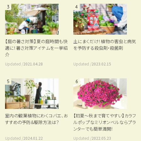
3
4
土にまくだけ！植物の害虫と病気
【庭の暑さ対策】夏の庭時間も快
を予防する殺虫剤・殺菌剤
適に！暑さ対策アイテムを一挙紹
介
Updated /
2023.02.15
Updated /
2021.04.28
5
6
室内の観葉植物にわくコバエ、お
【初夏～秋まで育てやすい】カラフ
すすめの予防＆駆除方法は？
ルポップなミリオンベルならプラ
ンターでも簡単満開！
Updated /
2024.01.22
Updated /
2022.05.23