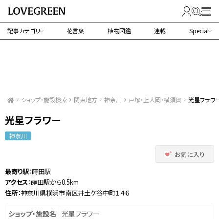
記事カテゴリ
花言葉
植物図鑑
連載
Special
ショップ・施設検索
関東地方
神奈川
戸塚・上大岡・横須賀
光星フラワ
光星フラワー
神奈川
お気に入り
最寄り駅
：蒔田駅
アクセス
：蒔田駅から0.5km
住所
：神奈川県横浜市南区井土ケ谷中町１４６
ショップ・施設名
光星フラワー