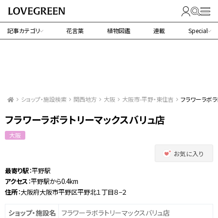
記事カテゴリ
花言葉
植物図鑑
連載
Special
ショップ・施設検索
関西地方
大阪
大阪市-平野・東住吉
フラワーラボラ
フラワーラボラトリーマックスバリュ店
大阪
お気に入り
最寄り駅
：平野駅
アクセス
：平野駅から0.4km
住所
：大阪府大阪市平野区平野北１丁目８−２
ショップ・施設名
フラワーラボラトリーマックスバリュ店