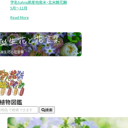
学名Salvia原産地南米・北米開花期
5月～11月
Read More
#植物図鑑
検索