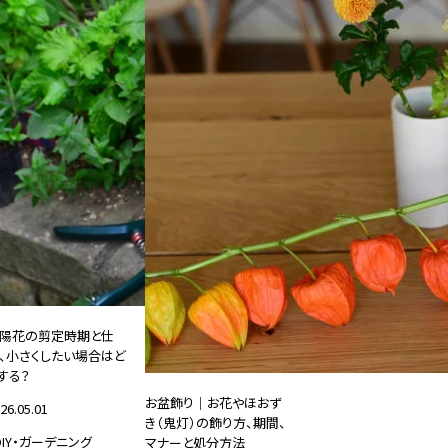
陽花の剪定時期と仕
、小さくしたい場合はど
する？
お盆飾り｜お花やほおず
26.05.01
き（鬼灯）の飾り方、期間、
DIY・ガーデニング
マナーと処分方法