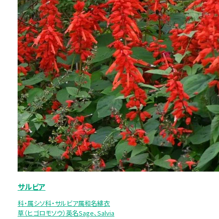
サルビア
科・属シソ科・サルビア属和名緋衣
草（ヒゴロモソウ）英名Sage、Salvia