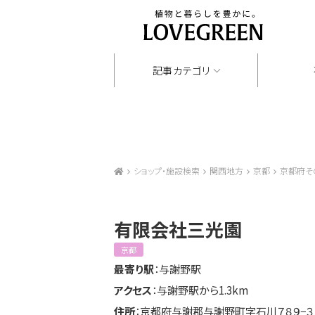
記事カテゴリ
ショップ・施設検索
関西地方
京都
京都府そ
有限会社三光園
京都
最寄り駅
：与謝野駅
アクセス
：与謝野駅から1.3km
住所
：京都府与謝郡与謝野町字石川７８９−３