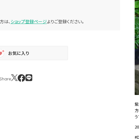
方は、
ショップ登録ページ
よりご登録ください。
お気に入り
Share
紫
方
う
20
#