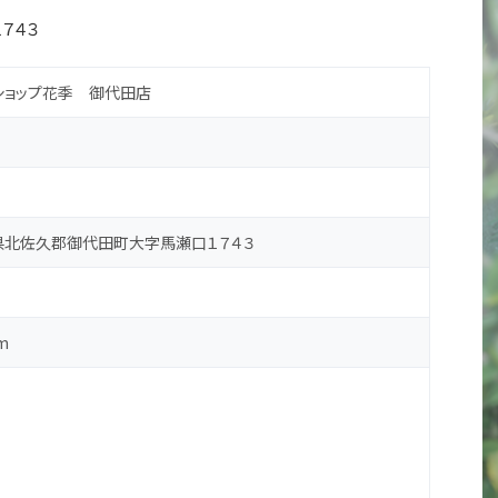
７４３
ショップ花季 御代田店
長野県北佐久郡御代田町大字馬瀬口１７４３
m