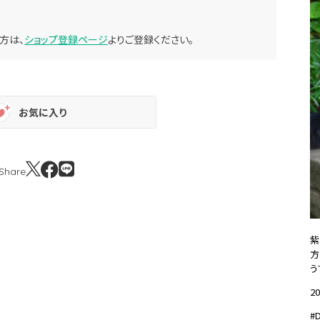
方は、
ショップ登録ページ
よりご登録ください。
お気に入り
Share
紫
方
う
20
#