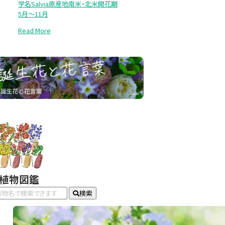
学名Salvia原産地南米・北米開花期
5月～11月
Read More
#植物図鑑
検索