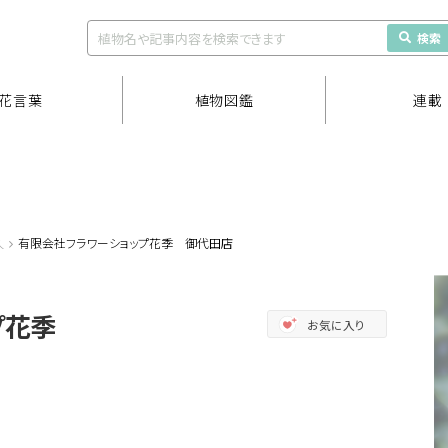
検索
花言葉
植物図鑑
連載
久
有限会社フラワーショップ花季 御代田店
ップ花季
お気に入り