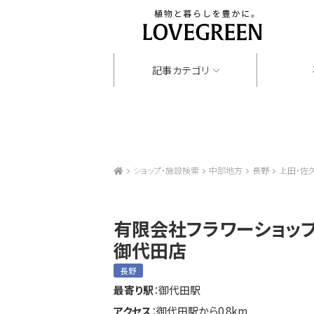
記事カテゴリ
ショップ・施設検索
中部地方
長野
上田・佐
有限会社フラワーショ
御代田店
長野
最寄り駅
：御代田駅
アクセス
：御代田駅から0.8km