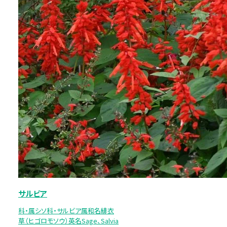
サルビア
科・属シソ科・サルビア属和名緋衣
草（ヒゴロモソウ）英名Sage、Salvia