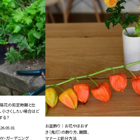
陽花の剪定時期と仕
、小さくしたい場合はど
する？
お盆飾り｜お花やほおず
26.05.01
き（鬼灯）の飾り方、期間、
DIY・ガーデニング
マナーと処分方法