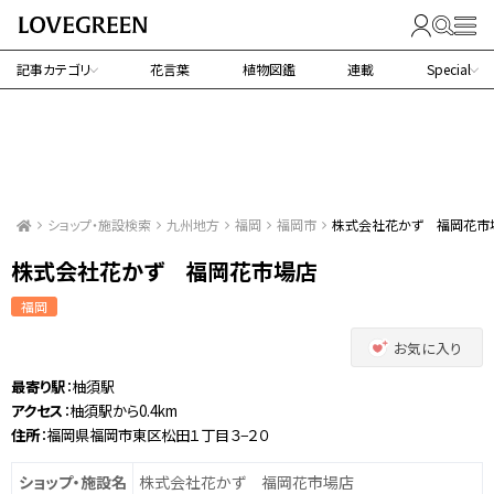
記事カテゴリ
花言葉
植物図鑑
連載
Special
ショップ・施設検索
九州地方
福岡
福岡市
株式会社花かず 福岡花市
株式会社花かず 福岡花市場店
福岡
お気に入り
最寄り駅
：柚須駅
アクセス
：柚須駅から0.4km
住所
：福岡県福岡市東区松田１丁目３−２０
ショップ・施設名
株式会社花かず 福岡花市場店