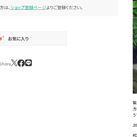
方は、
ショップ登録ページ
よりご登録ください。
お気に入り
Share
紫
方
う
20
#