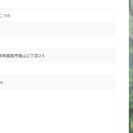
こうの
 兵庫県姫路市亀山２丁目２４
m