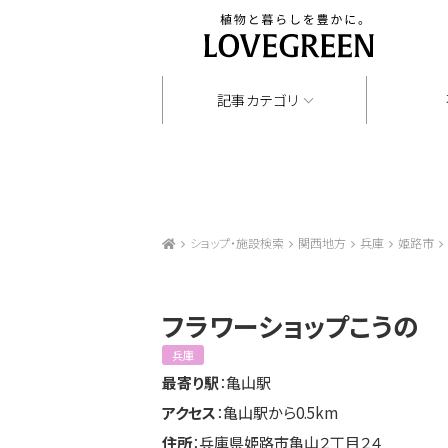
記事カテゴリ
ショップ・施設検索
関西地方
兵庫
姫路市
フラワーショップこうの
兵庫
最寄り駅
：亀山駅
アクセス
：亀山駅から0.5km
住所
：兵庫県姫路市亀山２丁目２４