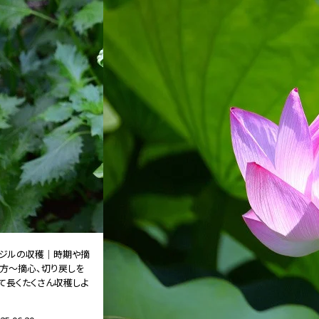
ジルの収穫｜時期や摘
方～摘心、切り戻しを
て長くたくさん収穫しよ