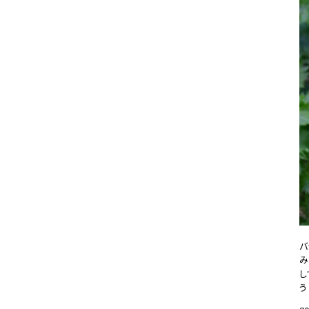
バ
み
し
う