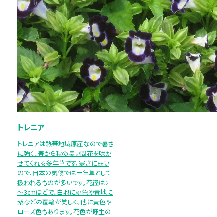
トレニア
トレニアは熱帯地域原産なので暑さ
に強く、春から秋の長い間花を咲か
せてくれる多年草です。寒さに弱い
ので、日本の気候では一年草として
扱われるものが多いです。花径は2
～3cmほどで、白地に桃色や青地に
紫などの覆輪が美しく、他に黄色や
ローズ色もあります。花色が野生の