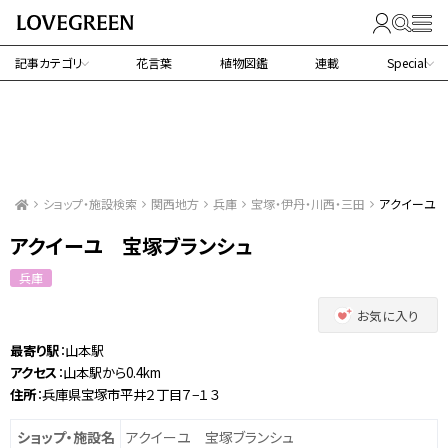
記事カテゴリ
花言葉
植物図鑑
連載
Special
ショップ・施設検索
関西地方
兵庫
宝塚・伊丹・川西・三田
アクイーユ 
アクイーユ 宝塚ブランシュ
兵庫
お気に入り
最寄り駅
：山本駅
アクセス
：山本駅から0.4km
住所
：兵庫県宝塚市平井２丁目７−１３
ショップ・施設名
アクイーユ 宝塚ブランシュ