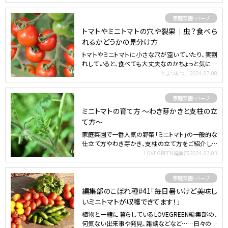
家庭菜園・ハーブ
トマトやミニトマトの穴や裂果｜虫？食べら
れるかどうかの見分け方
トマトやミニトマトに小さな穴が空いていたり、実割
れしていると、食べても大丈夫なのかちょっと気にな
りますよね。…
とまつあつこ
2024.07.08
家庭菜園・ハーブ
ミニトマトの育て方 〜わき芽かきと支柱の立
て方〜
家庭菜園で一番人気の野菜「ミニトマト」の一般的な
仕立て方やわき芽かき、支柱の立て方をご紹介しま
す。ポイントを…
LOVEGREEN編集部
2024.07.03
家庭菜園・ハーブ
編集部のこぼれ種#41「毎日暑いけど美味し
いミニトマトが収穫できてます！」
植物と一緒に暮らしているLOVEGREEN編集部の、
何気ない出来事や発見、雑談などなど……日々の一