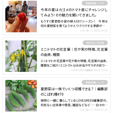
家庭菜園・ハーブ
今年の夏はカゴメのトマト苗にチャレンジし
てみよう！その魅力を聞いてきました。
もうすぐ夏野菜の苗の植え付けシーズン！ 今年は
何の夏野菜を育てようかとワクワクする季節がやっ
てきましたね。東…
とまつあつこ
2025.04.04
誕生花と花言葉
ミニトマトの花言葉｜花や実の特徴、花言葉
の由来、種類
ミニトマトの花言葉や花や実の特徴、花言葉の由来、
種類をご紹介！ミニトマトはお弁当やサラダの彩りに
重宝する、家…
LOVEGREEN編集部
2024.10.06
家庭菜園・ハーブ
夏野菜は一株でいくつ収穫できる？｜編集部
のこぼれ種#70
植物と一緒に暮らしているLOVEGREEN編集部の、
何気ない出来事や発見、雑談などなど……日々の一
部をふらっ…
とまつあつこ
2024.07.25