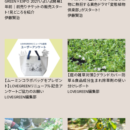
GREEN×EXPO 2027いよいよ開幕1
物に熱狂する異色ドラマ「変態植物
年前｜前売りチケットの販売スター
倶楽部」がスタート！
ト！見どころを紹介
伊藤賢治
伊藤賢治
【庭の雑草対策】グランドカバー防
【ムーミンコラボバッグをプレゼン
草＆食品成分生まれ除草剤の使い
ト】LOVEGREENリニューアル記念ア
分けレポート
ンケートご協力のお願い
LOVEGREEN編集部
LOVEGREEN編集部