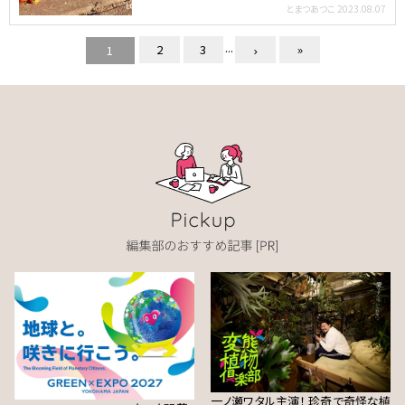
部をふらっ…
とまつあつこ
2023.08.07
...
2
3
»
1
一ノ瀬ワタル主演！ 珍奇で奇怪な植