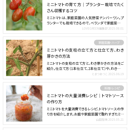
ミニトマトの育て方｜プランター栽培でたく
さん収穫するコツ
ミニトマトは、家庭菜園の人気野菜ナンバーワン。プ
ランターでも栽培できるので、ベランダで家庭菜園を
したい方にも…
LOVEGREEN編集部
2025.08.01
家庭菜園・ハーブ
ミニトマトの支柱の立て方と仕立て方、わき
芽かきの方法
ミニトマトの支柱の立て方と、わき芽かきの方法をご
紹介。仕立て方（1本仕立て、2本仕立て）や、わき芽と
は？わき…
とまつあつこ
2025.06.19
料理・レシピ
ミニトマトの大量消費レシピ｜トマトソース
の作り方
ミニトマトを大量消費できるレシピ、トマトソースの作
り方を紹介します。お庭や家庭菜園で取れすぎたミニ
トマトを無…
山田智美
2025.05.21