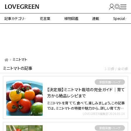
記事カテゴリ
花言葉
植物図鑑
連載
Special
ミニトマト
ミニトマトの記事
1-10件 / 全43件
家庭菜園・ハーブ
【決定版】ミニトマト栽培の完全ガイド｜育て
方から絶品レシピまで
ミニトマトを育てて、食べて、楽しみましょう。この記事
では、ミニトマトの特徴や魅力から、詳しい育て方、ト
ラブル…
LOVEGREEN編集部
2026.05.14
家庭菜園・ハーブ