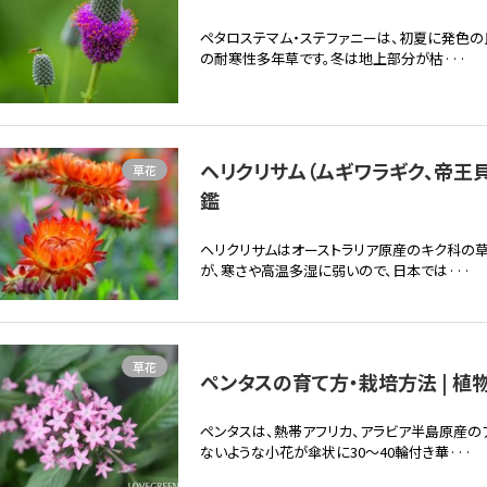
ペタロステマム・ステファニーは、初夏に発色
の耐寒性多年草です。冬は地上部分が枯···
ヘリクリサム（ムギワラギク、帝王貝
草花
鑑
ヘリクリサムはオーストラリア原産のキク科の
が、寒さや高温多湿に弱いので、日本では···
草花
ペンタスの育て方・栽培方法 | 植
ペンタスは、熱帯アフリカ、アラビア半島原産の
ないような小花が傘状に30～40輪付き華···