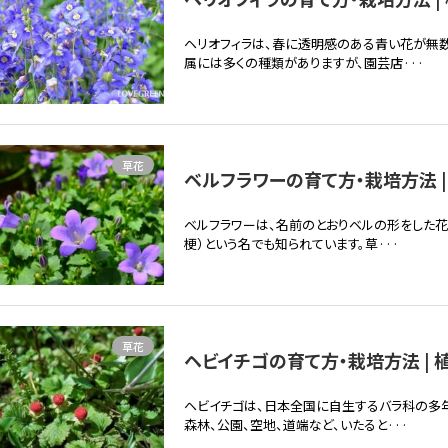
ヘリオフィラは、春に透明感のある青い花が無数
属には多くの種類がありますが、園芸店···
草花
ベルフラワーの育て方・栽培方法 |
ベルフラワーは、名前のとおりベルの形をした花
梗）という名でも知られています。草···
草花
ヘビイチゴの育て方・栽培方法 | 
ヘビイチゴは、日本全国に自生するバラ科の多
森林、公園、空地、道端など、いたると···