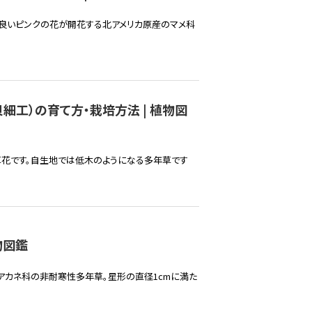
の良いピンクの花が開花する北アメリカ原産のマメ科
細工）の育て方・栽培方法 | 植物図
草花です。自生地では低木のようになる多年草です
物図鑑
アカネ科の非耐寒性多年草。星形の直径1cmに満た