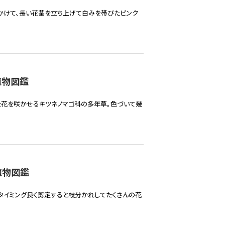
かけて、長い花茎を立ち上げて白みを帯びたピンク
植物図鑑
た花を咲かせるキツネノマゴ科の多年草。色づいて幾
植物図鑑
、タイミング良く剪定すると枝分かれしてたくさんの花