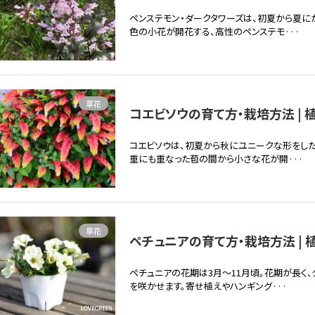
ペンステモン・ダークタワーズは、初夏から夏に
色の小花が開花する、高性のペンステモ···
草花
コエビソウの育て方・栽培方法 | 
コエビソウは、初夏から秋にユニークな形をし
重にも重なった苞の間から小さな花が開···
草花
ペチュニアの育て方・栽培方法 | 
ペチュニアの花期は3月～11月頃。花期が長く
を咲かせます。寄せ植えやハンギング···