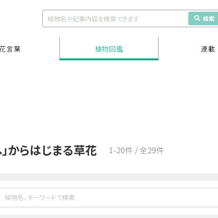
検索
花言葉
植物図鑑
連載
へ」からはじまる草花
1-20件 / 全29件