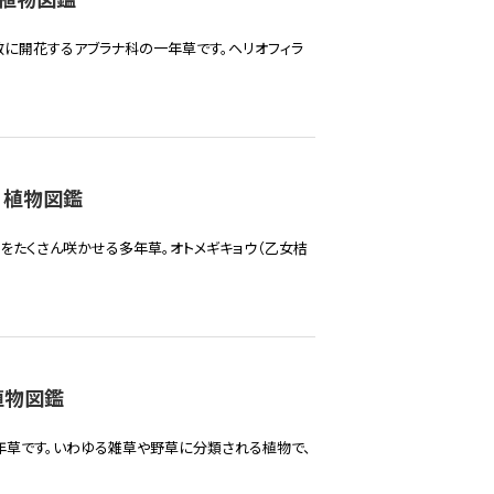
に開花するアブラナ科の一年草です。ヘリオフィラ
 植物図鑑
をたくさん咲かせる多年草。オトメギキョウ（乙女桔
植物図鑑
年草です。いわゆる雑草や野草に分類される植物で、