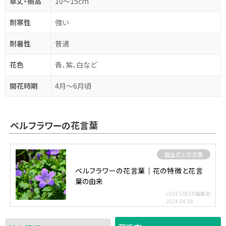
草丈・樹高
10～15cm
耐寒性
強い
耐暑性
普通
花色
青、紫、白など
開花時期
4月～6月頃
ベルフラワーの花言葉
誕生花と花言葉
ベルフラワーの花言葉｜花の特徴と花言
葉の由来
LOVEGREEN編集部
2024.04.08