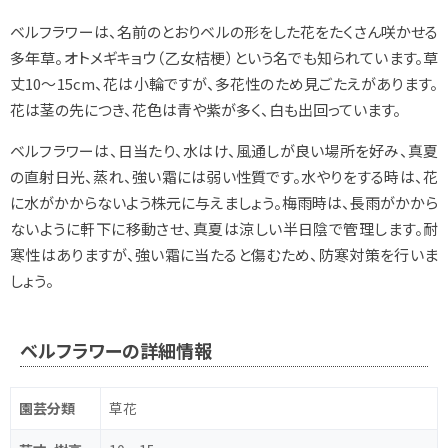
ベルフラワーは、名前のとおりベルの形をした花をたくさん咲かせる
多年草。オトメギキョウ（乙女桔梗）という名でも知られています。草
丈10～15cm、花は小輪ですが、多花性のため見ごたえがあります。
花は茎の先につき、花色は青や紫が多く、白も出回っています。
ベルフラワーは、日当たり、水はけ、風通しが良い場所を好み、真夏
の直射日光、蒸れ、強い霜には弱い性質です。水やりをする時は、花
に水がかからないよう株元に与えましょう。梅雨時は、長雨がかから
ないように軒下に移動させ、真夏は涼しい半日陰で管理します。耐
寒性はありますが、強い霜に当たると傷むため、防寒対策を行いま
しょう。
ベルフラワーの詳細情報
園芸分類
草花