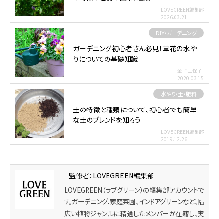
LOVEGREEN編集部
2026.03.21
DIY・ガーデニング
ガーデニング初心者さん必見！草花の水や
りについての基礎知識
金子三保子
2020.03.15
水やり・土・肥料
土の特徴と種類について、初心者でも簡単
な土のブレンドを知ろう
LOVEGREEN編集部
2019.12.26
監修者：LOVEGREEN編集部
LOVEGREEN（ラブグリーン）の編集部アカウントで
す。ガーデニング、家庭菜園、インドアグリーンなど、幅
広い植物ジャンルに精通したメンバーが在籍し、実