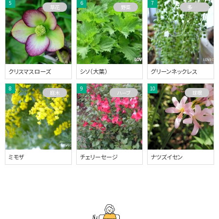
草花
野菜
多肉植物
クリスマスローズ
シソ（大葉）
グリーンネックレス
庭木
ハーブ
球根
ミモザ
チェリーセージ
ナツズイセン