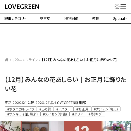
記事カテゴリ
花言葉
植物図鑑
連載
Special
ボタニカルライフ
【12月】みんなの花あしらい｜お正月に飾りたい花
【12月】みんなの花あしらい｜お正月に飾りた
い花
更新
公開
LOVEGREEN編集部
2020.12.11
2020.12.11
#ボタニカルライフ
#しめ縄
#アスター
#お正月
#ナンテン(南天)
#サンキライ(山帰来)
#スイセン(水仙)
#ダリア
#菊(キク)