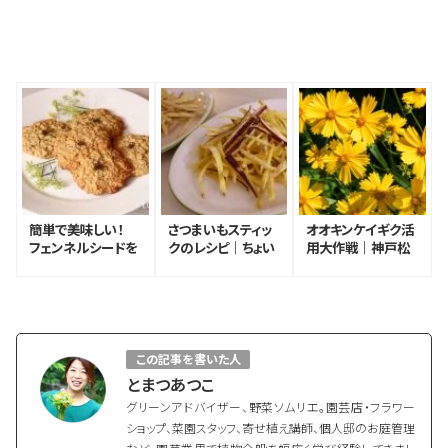
簡単で美味しい！
さつまいもスティッ
オオキンケイギク活
フェンネルシードを
クのレシピ｜ちょい
用大作戦｜神戸松
使ったオートミール
足しアレンジ
蔭花田ゼミのグッ
クッキーの作り方
バイ！イエロー！プロ
ジェクト
この記事を書いた人
とまつあつこ
グリーンアドバイザー、野菜ソムリエ。園芸店・フラワー
ショップ、菜園スタッフ、寄せ植え講師、個人邸のお庭管理