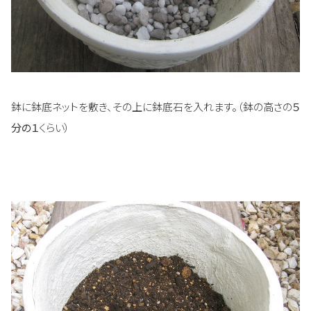
鉢に鉢底ネットを敷き、その上に鉢底石を入れます。（鉢の高さの
５
分の１
くらい）