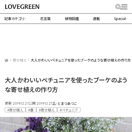
記事カテゴリ
花言葉
植物図鑑
連載
Special
寄せ植え
大人かわいいペチュニアを使ったブーケのような寄せ植えの作り方
大人かわいいペチュニアを使ったブーケのよう
な寄せ植えの作り方
更新
公開
とまつあつこ
2019.12.27
2019.12.27
#寄せ植え
#春
#寄せ植え
#ペチュニア