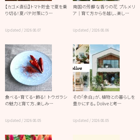
【カゴメ直伝】トマト貯金で夏を乗
南国の芳醇な香りの花 プルメリ
り切る！夏バテ対策にう…
ア｜育て方から冬越し、楽し…
Updated /
2026.08.07
Updated /
2026.08.06
食べる・育てる・飾る！ トウガラシ
その「余白」が、植物との暮らしを
の魅力と育て方、楽しみ…
豊かにする。 Doliveと考…
Updated /
2026.08.05
Updated /
2026.08.05