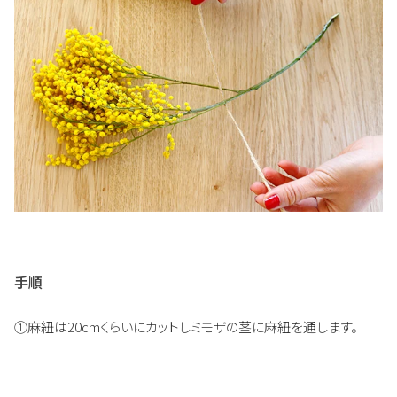
手順
①麻紐は20cmくらいにカットしミモザの茎に麻紐を通します。