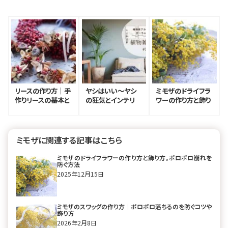
リースの作り方｜手
ヤシはいい〜ヤシ
ミモザのドライフラ
作りリースの基本と
の狂気とインテリ
ワーの作り方と飾り
アイデア集
ア〜【ぴーちゃん連
方。ポロポロ崩れを
載vol.5】
防ぐ方法
ミモザに関連する記事はこちら
ミモザのドライフラワーの作り方と飾り方。ポロポロ崩れを
防ぐ方法
2025年12月15日
ミモザのスワッグの作り方｜ポロポロ落ちるのを防ぐコツや
飾り方
2026年2月8日