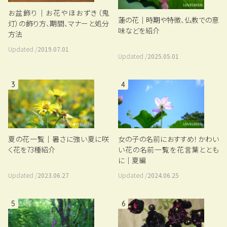
お盆飾り｜お花やほおずき（鬼
蓮の花｜時期や特徴、仏教での意
灯）の飾り方、期間、マナーと処分
味などを紹介
方法
Updated /
2019.07.01
Updated /
2025.05.01
3
4
夏の花一覧｜暑さに強い夏に咲
女の子の名前におすすめ！かわい
く花を73種紹介
い花の名前一覧を花言葉ととも
に｜夏編
Updated /
2023.06.27
Updated /
2024.06.25
5
6