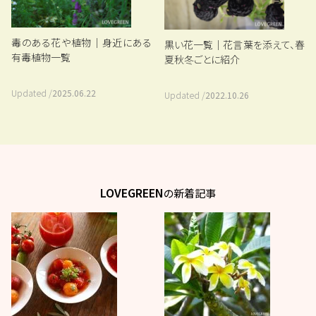
毒のある花や植物｜身近にある
黒い花一覧｜花言葉を添えて、春
有毒植物一覧
夏秋冬ごとに紹介
Updated /
2025.06.22
Updated /
2022.10.26
LOVEGREEN
の新着記事