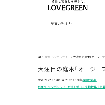
記事カテゴリ
庭木・シンボルツリー
大注目の庭木「オージープラ
大注目の庭木「オージープ
更新
2022.07.20
公開
2022.07.20
森田紗都姫
# 庭木・シンボルツリー
# 涼を感じる植物特集｜乾