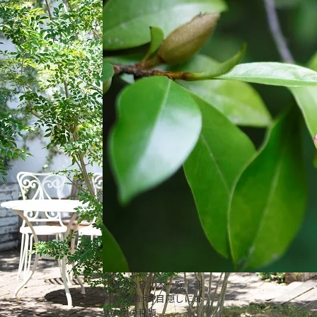
日陰でも育つ木一覧｜低
木や鉢植え、目隠しにお
すすめの種類