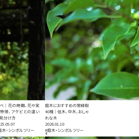
ベ｜花の時期、花や実
庭木におすすめの常緑樹
特徴、アケビとの違い
40種｜低木、中木、おしゃ
見分け方
れな木
25.05.07
2026.01.10
庭木・シンボルツリー
#庭木・シンボルツリー
4