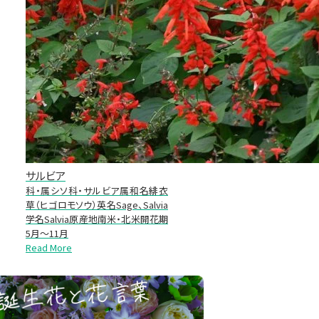
サルビア
科・属シソ科・サルビア属和名緋衣
草（ヒゴロモソウ）英名Sage、Salvia
学名Salvia原産地南米・北米開花期
5月～11月
Read More