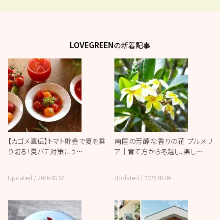
LOVEGREEN
の新着記事
【カゴメ直伝】トマト貯金で夏を乗
南国の芳醇な香りの花 プルメリ
り切る！夏バテ対策にう…
ア｜育て方から冬越し、楽し…
Updated /
2026.08.07
Updated /
2026.08.06