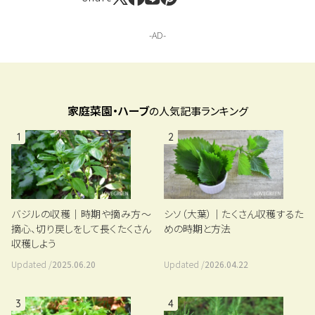
家庭菜園・ハーブ
の人気記事ランキング
1
2
バジルの収穫｜時期や摘み方～
シソ（大葉）｜たくさん収穫するた
摘心、切り戻しをして長くたくさん
めの時期と方法
収穫しよう
Updated /
2025.06.20
Updated /
2026.04.22
3
4