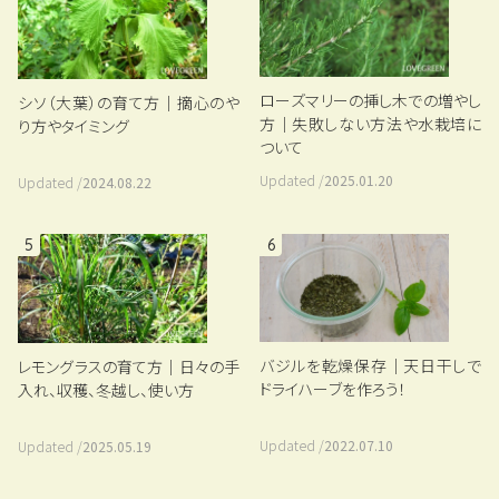
ローズマリーの挿し木での増やし
シソ（大葉）の育て方｜摘心のや
方｜失敗しない方法や水栽培に
り方やタイミング
ついて
Updated /
2025.01.20
Updated /
2024.08.22
5
6
バジルを乾燥保存｜天日干しで
レモングラスの育て方｜日々の手
ドライハーブを作ろう！
入れ、収穫、冬越し、使い方
Updated /
2022.07.10
Updated /
2025.05.19