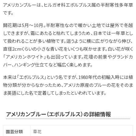
アメリカンブルーは、ヒルガオ科エボルブルス属の半耐寒性多年草
です。
開花期は5月～10月。半耐寒性なので暖かい土地では屋外で冬越
しできますが、霜にあたると枯れてしまうため、日本では一年草とし
て扱われることが多い植物です。這うように横に広がりながら伸び、
直径2cmくらいの小さな青い花をいくつも咲かせます。白い花が咲く
「アメリカンホワイト」も出回っています。花壇の前景やグランドカ
バー、ハンギング仕立てなど幅広く楽しめます。
本来は「エボルブルス」という名ですが、1980年代の初輸入時には植
物分類が分からなかったため、アメリカ原産のブルーの花をそのま
ま英語にした名で定着してしまったといわれています。
アメリカンブルー（エボルブルス）の詳細情報
園芸分類
草花