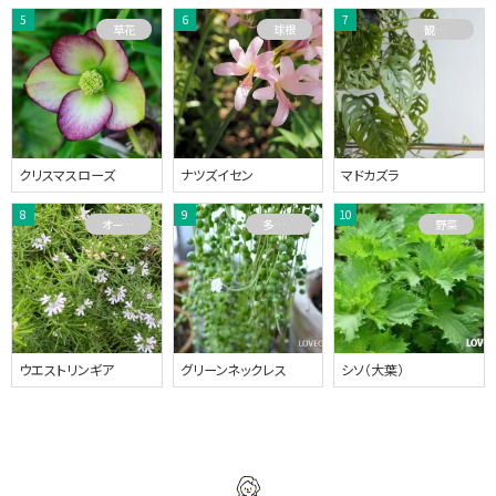
草花
球根
観葉植物
クリスマスローズ
ナツズイセン
マドカズラ
オーストラリアプランツ
多肉植物
野菜
ウエストリンギア
グリーンネックレス
シソ（大葉）