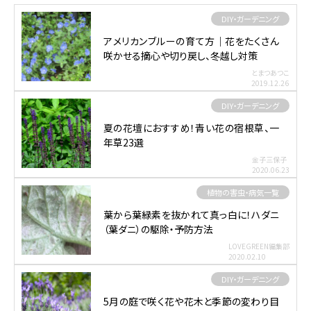
DIY・ガーデニング
アメリカンブルーの育て方｜花をたくさん
咲かせる摘心や切り戻し、冬越し対策
とまつあつこ
2019.12.26
DIY・ガーデニング
夏の花壇におすすめ！青い花の宿根草、一
年草23選
金子三保子
2020.06.23
植物の害虫・病気一覧
葉から葉緑素を抜かれて真っ白に！ハダニ
（葉ダニ）の駆除・予防方法
LOVEGREEN編集部
2020.02.10
DIY・ガーデニング
5月の庭で咲く花や花木と季節の変わり目