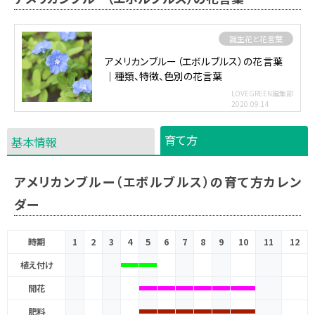
誕生花と花言葉
アメリカンブルー（エボルブルス）の花言葉
｜種類、特徴、色別の花言葉
LOVEGREEN編集部
2020.09.14
育て方
基本情報
アメリカンブルー（エボルブルス）の育て方カレン
ダー
時期
1
2
3
4
5
6
7
8
9
10
11
12
植え付け
開花
肥料