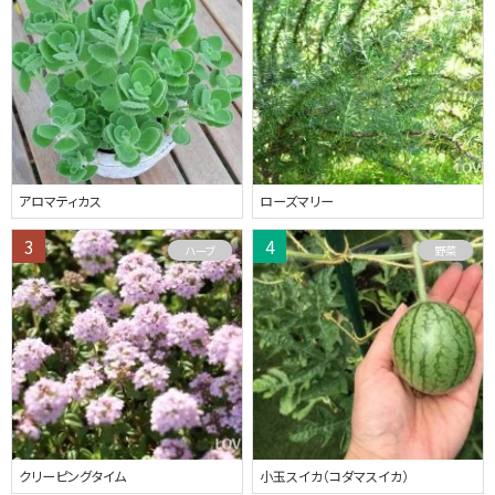
アロマティカス
ローズマリー
ハーブ
野菜
クリーピングタイム
小玉スイカ（コダマスイカ）