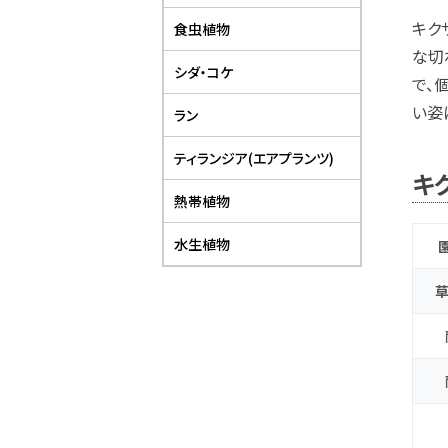
キク
食虫植物
な切
シダ・コケ
で、
い姿
ラン
ティランジア(エアプランツ)
キ
熱帯植物
水生植物
草