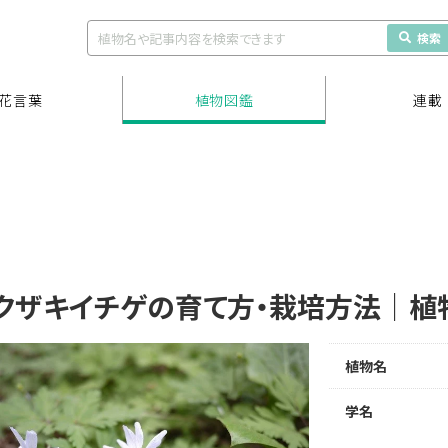
検索
花言葉
植物図鑑
連載
クザキイチゲの育て方・栽培方法｜植
植物名
学名