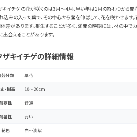
ザキイチゲの花が咲くのは3月～4月、早い年は1月の終わりから開
れ込みの入った葉で、その中心から茎を伸ばして、花を咲かせます。
個体差があります。群生することが多く、満開の時期には、林の中で
に出会えることがあります。
クザキイチゲの詳細情報
園芸分類
草花
丈・樹高
10～20cm
耐寒性
普通
耐暑性
弱い
花色
白～淡紫