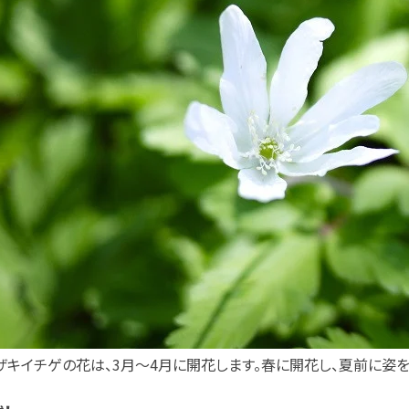
ザキイチゲの花は、3月～4月に開花します。春に開花し、夏前に姿を