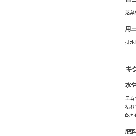
落葉
用
排水
キ
水
早春
枯れ
乾か
肥