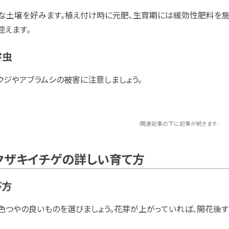
な土壌を好みます。植え付け時に元肥、生育期には緩効性肥料を施
控えます。
害虫
クジやアブラムシの被害に注意しましょう。
-関連記事の下に記事が続きます-
クザキイチゲの詳しい育て方
び方
色つやの良いものを選びましょう。花芽が上がっていれば、開花後す