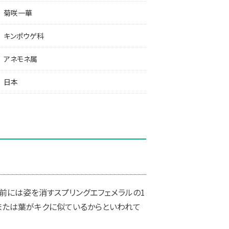
菊咲一華
キンポウゲ科
アネモネ属
日本
前には姿を消すスプリングエフェメラルの1
または葉がキクに似ているからといわれて