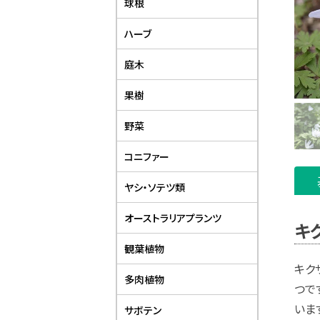
球根
ハーブ
庭木
果樹
野菜
コニファー
ヤシ・ソテツ類
オーストラリアプランツ
キ
観葉植物
キク
多肉植物
つで
いま
サボテン