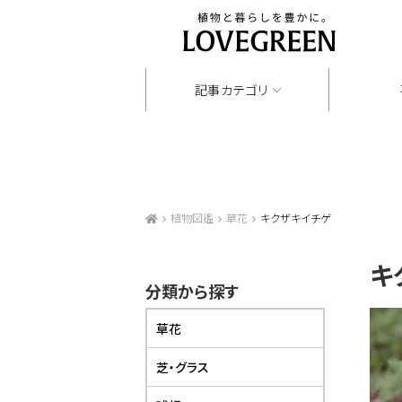
記事カテゴリ
植物図鑑
草花
キクザキイチゲ
キ
分類から探す
草花
芝・グラス