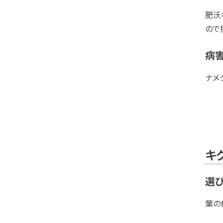
肥沃
ので
病
ナメ
キ
選
葉の