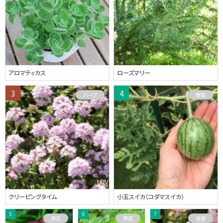
アロマティカス
ローズマリー
ハーブ
野菜
クリーピングタイム
小玉スイカ（コダマスイカ）
草花
野菜
球根