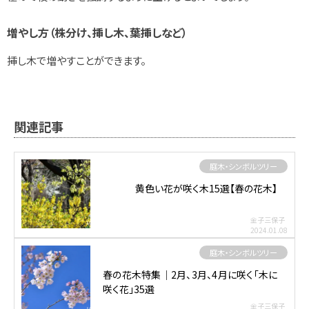
増やし方（株分け、挿し木、葉挿しなど）
挿し木で増やすことができます。
関連記事
庭木・シンボルツリー
黄色い花が咲く木15選【春の花木】
金子三保子
2024.01.08
庭木・シンボルツリー
春の花木特集｜2月、3月、4月に咲く「木に
咲く花」35選
金子三保子