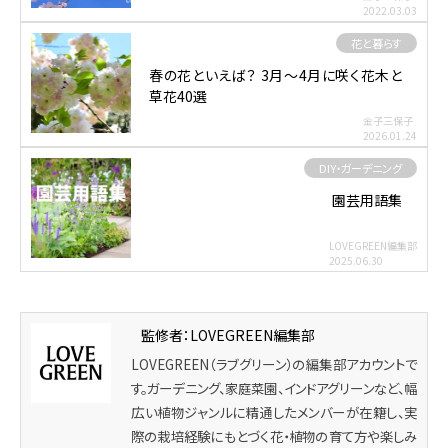
2022.03.03
花と暮らす
春の花といえば？ 3月～4月に咲く花木と
草花40選
金子三保子
2026.01.24
DIY・ガーデニング
園芸用語集
LOVEGREEN編集部
2025.06.30
監修者：LOVEGREEN編集部
LOVEGREEN（ラブグリーン）の編集部アカウントで
す。ガーデニング、家庭菜園、インドアグリーンなど、幅
広い植物ジャンルに精通したメンバーが在籍し、実
際の栽培経験にもとづく花・植物の育て方や楽しみ