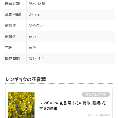
園芸分類
庭木、落葉
草丈・樹高
2～3m
耐寒性
やや強い
耐暑性
弱い
花色
黄色
開花時期
3月～4月
レンギョウの花言葉
誕生花と花言葉
レンギョウの花言葉｜花の特徴、種類、花
言葉の由来
LOVEGREEN編集部