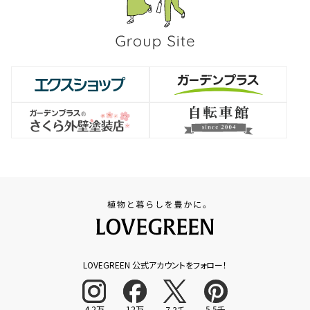
LOVEGREEN 公式アカウントをフォロー！
4.2万
12万
5.5千
7.3千