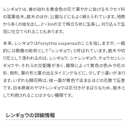
レンギョウは、春の訪れを黄金色の花で華やかに告げるモクセイ科
の落葉低木。庭木のほか、公園などにもよく植えられています。地際
から多くの枝を出し、2～3mの丈で株立ち状に生長し、刈り込んで生
垣に仕立てられることもあります。
本来、レンギョウは
Forsythia suspensa
のことを指しますが、一般
的には数種の総称として「レンギョウ」と呼ばれています。庭木や切
り花として使われるのは、レンギョウ、シナレンギョウ、チョウセンレン
ギョウや、それらの交配種が多く、種類によって黄色の色みや花の
形、樹形、葉の形と葉の出るタイミングなどに、少しずつ違いがあり
ます。いずれも開花時は、枝一面が黄色で染まるほどの花数で圧巻
です。日本原産のヤマトレンギョウは花付きがまばらなため、庭木と
して利用されることは少ない種類です。
レンギョウの詳細情報