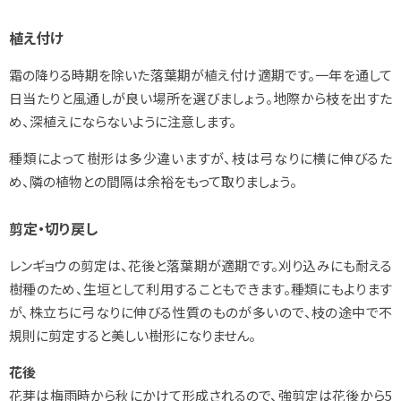
植え付け
霜の降りる時期を除いた落葉期が植え付け適期です。一年を通して
日当たりと風通しが良い場所を選びましょう。地際から枝を出すた
め、深植えにならないように注意します。
種類によって樹形は多少違いますが、枝は弓なりに横に伸びるた
め、隣の植物との間隔は余裕をもって取りましょう。
剪定・切り戻し
レンギョウの剪定は、花後と落葉期が適期です。刈り込みにも耐える
樹種のため、生垣として利用することもできます。種類にもよります
が、株立ちに弓なりに伸びる性質のものが多いので、枝の途中で不
規則に剪定すると美しい樹形になりません。
花後
花芽は梅雨時から秋にかけて形成されるので、強剪定は花後から5