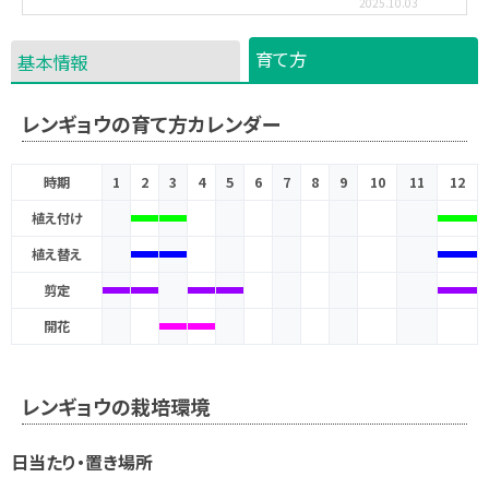
2025.10.03
育て方
基本情報
レンギョウの育て方カレンダー
時期
1
2
3
4
5
6
7
8
9
10
11
12
植え付け
植え替え
剪定
開花
レンギョウの栽培環境
日当たり・置き場所