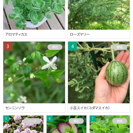
アロマティカス
ローズマリー
草花
野菜
センニンソウ
小玉スイカ（コダマスイカ）
ハーブ
草花
野菜