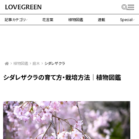
記事カテゴリ
花言葉
植物図鑑
連載
Special
植物図鑑
庭木
シダレザクラ
シダレザクラの育て方・栽培方法｜植物図鑑