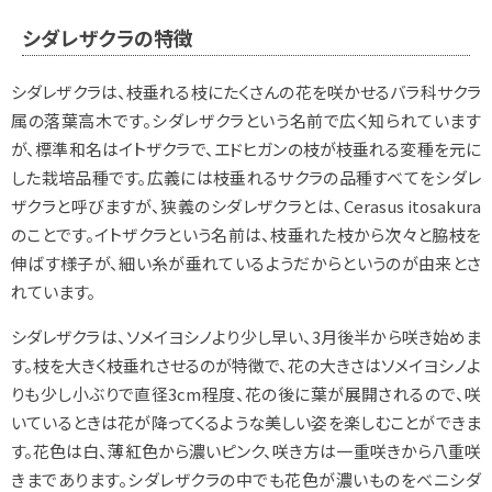
シダレザクラの特徴
シダレザクラは、枝垂れる枝にたくさんの花を咲かせるバラ科サクラ
属の落葉高木です。シダレザクラという名前で広く知られています
が、標準和名はイトザクラで、エドヒガンの枝が枝垂れる変種を元に
した栽培品種です。広義には枝垂れるサクラの品種すべてをシダレ
ザクラと呼びますが、狭義のシダレザクラとは、
Cerasus itosakura
のことです。イトザクラという名前は、枝垂れた枝から次々と脇枝を
伸ばす様子が、細い糸が垂れているようだからというのが由来とさ
れています。
シダレザクラは、ソメイヨシノより少し早い、3月後半から咲き始めま
す。枝を大きく枝垂れさせるのが特徴で、花の大きさはソメイヨシノよ
りも少し小ぶりで直径3cm程度、花の後に葉が展開されるので、咲
いているときは花が降ってくるような美しい姿を楽しむことができま
す。花色は白、薄紅色から濃いピンク、咲き方は一重咲きから八重咲
きまであります。シダレザクラの中でも花色が濃いものをベニシダ