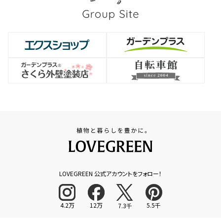
LOVEGREEN 公式アカウントをフォロー！
4.2万
12万
5.5千
7.3千