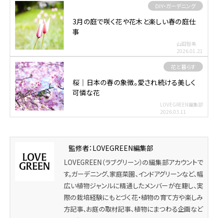
DIY・ガーデニング
3月の庭で咲く花や花木と楽しい春の庭仕
事
山田智美
2026.01.21
花と暮らす
桜｜日本の春の象徴。愛され続ける美しく
可憐な花
LOVEGREEN編集部
2026.03.11
監修者：LOVEGREEN編集部
LOVEGREEN（ラブグリーン）の編集部アカウントで
す。ガーデニング、家庭菜園、インドアグリーンなど、幅
広い植物ジャンルに精通したメンバーが在籍し、実
際の栽培経験にもとづく花・植物の育て方や楽しみ
方記事、お庭の取材記事、植物にまつわる企画など