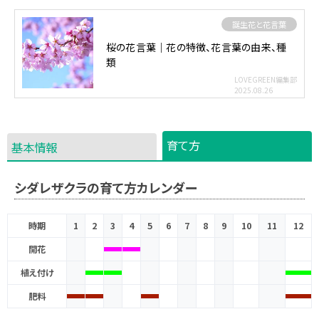
誕生花と花言葉
桜の花言葉｜花の特徴、花言葉の由来、種
類
LOVEGREEN編集部
2025.08.26
育て方
基本情報
シダレザクラの育て方カレンダー
時期
1
2
3
4
5
6
7
8
9
10
11
12
開花
植え付け
肥料