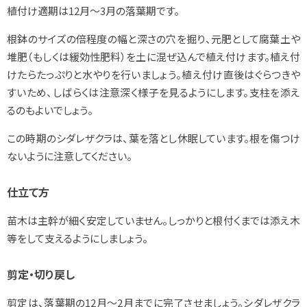
植付け適期は12月
～
3月の落葉期です。
根鉢のサイズの倍程度の幅と深さの穴を掘り、元肥として腐葉土や
堆肥（もしくは緩効性肥料）を土に混ぜ込んで植え付けます。植え付
けたらたっぷりと水やりを行いましょう。植え付け直後はぐらつきや
すいため、しばらくは注意深く様子を見るようにします。支柱を添え
るのもよいでしょう。
この時期の
シダレザクラ
は、葉を落とし休眠しています。根を傷つけ
ないように注意してください。
仕立て方
苗木は主幹が細く安定していません。しっかりと根付くまでは添え木
等をして支えるようにしましょう。
剪定・切り戻し
剪定は、落葉期の12月～2月までに完了させましょう。シダレザクラ