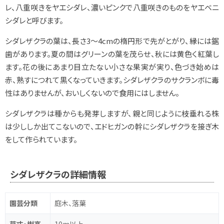
レ、八重咲きをヤエシダレ、濃いピンクで八重咲きのものをヤエベニ
シダレと呼びます。
シダレザクラの葉は、長さ3～4cmの楕円形で先がとがり、縁には鋸
歯があります。夏の間はグリーンの葉を茂らせ、秋には黄色く紅葉し
ます。花の後にあまり目立たない小さな果実が実り、色づき始めは
赤、熟すにつれて黒くなっていきます。シダレザクラのサクランボに毒
性はありませんが、おいしくないので食用にはしません。
シダレザクラは種からも発芽しますが、親と同じように枝垂れる株
は少ししか出てこないので、エドヒガンの幹にシダレザクラを接ぎ木
をして作られています。
シダレザクラの詳細情報
園芸分類
庭木、落葉
草丈・樹高
10m以上