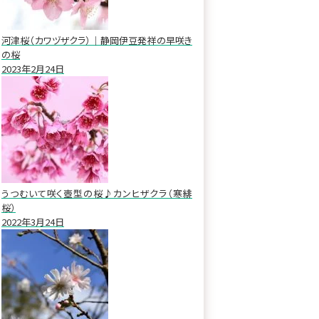
河津桜（カワヅザクラ）｜静岡伊豆発祥の早咲き
の桜
2023年2月24日
うつむいて咲く壺型の桜♪カンヒザクラ（寒緋
桜）
2022年3月24日