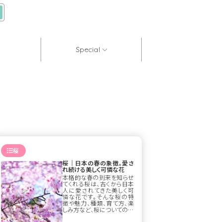
Special
桜
桜｜日本の春の象徴。愛さ
れ続ける美しく可憐な花
本格的な春の到来を知らせ
てくれる桜は、古くから日本
人に愛されてきた美しく可
憐な花です。そんな桜の特
徴や魅力、種類、育て方、楽
しみ方など、桜についての情
報を多岐にわたって紹介し