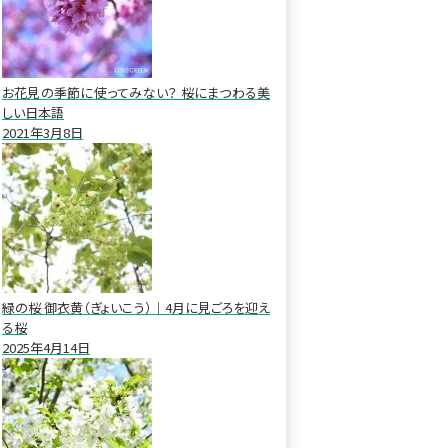
お花見の季節に使ってみない？ 桜にまつわる美
しい日本語
2021年3月8日
緑の桜 御衣黄（ぎょいこう）｜4月に見ごろを迎え
る桜
2025年4月14日