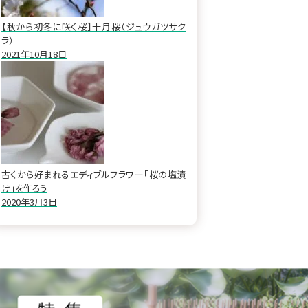
【秋から初冬に咲く桜】十月桜（ジュウガツサク
ラ）
2021年10月18日
古くから好まれるエディブルフラワー「桜の塩漬
け」を作ろう
2020年3月3日