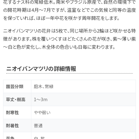
花するナス科の常緑低木。南米やブラジル原産で、自然の環境下で
の開花時期は4月～7月ですが、温室などでこの気候と同等の温度
を保っていれば、ほぼ一年中花を咲かす周年開花をします。
ニオイバンマツリの花弁は5枚で、同じ場所から2輪ほど咲かせる特
徴があります。株を覆いつくすほどたくさんの花が咲き、紫～薄い紫
～白と色が変化し、木全体の色合いも日毎に変わります。
ニオイバンマツリの詳細情報
園芸分類
庭木、常緑
草丈・樹高
1～3m
耐寒性
やや弱い
耐暑性
普通
花色
白、紫