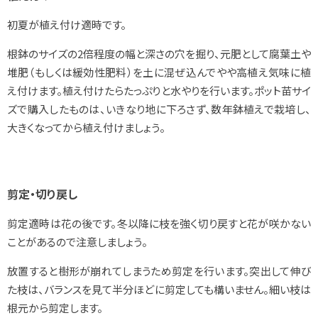
初夏が植え付け適時です。
根鉢のサイズの2倍程度の幅と深さの穴を掘り、元肥として腐葉土や
堆肥（もしくは緩効性肥料）を土に混ぜ込んでやや高植え気味に植
え付けます。植え付けたらたっぷりと水やりを行います。ポット苗サイ
ズで購入したものは、いきなり地に下ろさず、数年鉢植えで栽培し、
大きくなってから植え付けましょう。
剪定・切り戻し
剪定適時は花の後です。冬以降に枝を強く切り戻すと花が咲かない
ことがあるので注意しましょう。
放置すると樹形が崩れてしまうため剪定を行います。突出して伸び
た枝は、バランスを見て半分ほどに剪定しても構いません。細い枝は
根元から剪定します。