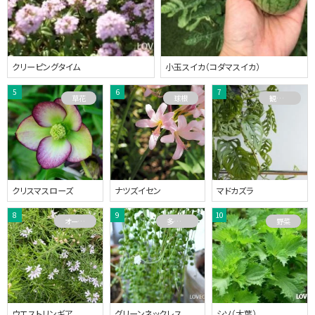
クリーピングタイム
小玉スイカ（コダマスイカ）
草花
球根
観葉植物
クリスマスローズ
ナツズイセン
マドカズラ
オーストラリアプランツ
多肉植物
野菜
ウエストリンギア
グリーンネックレス
シソ（大葉）