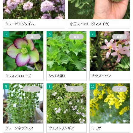
クリーピングタイム
小玉スイカ（コダマスイカ）
草花
野菜
球根
クリスマスローズ
シソ（大葉）
ナツズイセン
多肉植物
オーストラリアプランツ
庭木
グリーンネックレス
ウエストリンギア
ミモザ