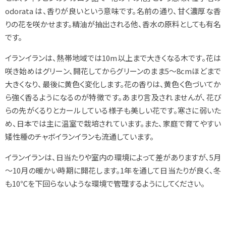
odorata
は、香りが良いという意味です。名前の通り、甘く濃厚な香
りの花を咲かせます。精油が抽出される他、香水の原料としても有名
です。
イランイランは、熱帯地域では10m以上まで大きくなる木です。花は
咲き始めはグリーン、開花してからグリーンのまま5～8cmほどまで
大きくなり、最後に黄色く変化します。花の香りは、黄色く色づいてか
ら強く香るようになるのが特徴です。あまり言及されませんが、花び
らの先がくるりとカールしている様子も美しい花です。寒さに弱いた
め、日本では主に温室で栽培されています。また、家庭で育てやすい
矮性種のチャボイランイランも流通しています。
イランイランは、日当たりや室内の環境によって差がありますが、5月
～10月の暖かい時期に開花します。1年を通して日当たりが良く、冬
も10℃を下回らないような環境で管理するようにしてください。