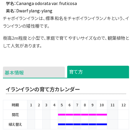
学名：
Cananga odorata
var.
fruticosa
英名：Dwarf ylang-ylang
チャボイランイランは、標準和名をチャボイランイランノキという、イ
ランイランの矮性種です。
樹高2m程度と小型で、家庭で育てやすいサイズなので、観葉植物と
して人気があります。
育て方
基本情報
イランイランの育て方カレンダー
時期
1
2
3
4
5
6
7
8
9
10
11
12
開花
植え替え