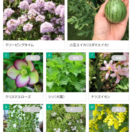
クリーピングタイム
小玉スイカ（コダマスイカ）
草花
野菜
球根
クリスマスローズ
シソ（大葉）
ナツズイセン
多肉植物
オーストラリアプランツ
庭木