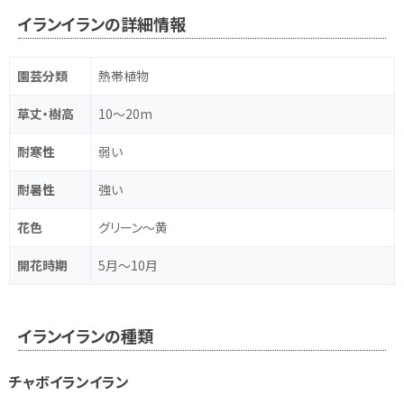
イランイランの詳細情報
園芸分類
熱帯植物
草丈・樹高
10～20m
耐寒性
弱い
耐暑性
強い
花色
グリーン～黄
開花時期
5月～10月
イランイランの種類
チャボイランイラン