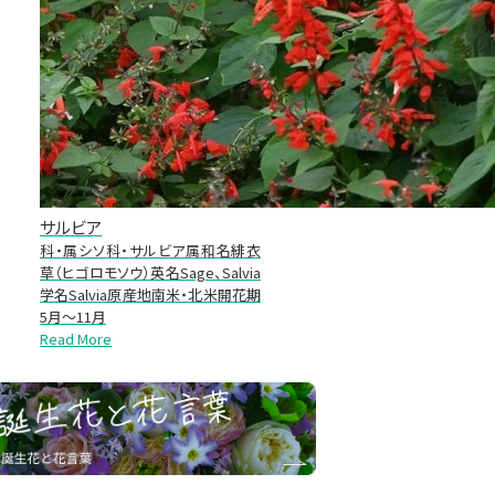
サルビア
科・属シソ科・サルビア属和名緋衣
草（ヒゴロモソウ）英名Sage、Salvia
学名Salvia原産地南米・北米開花期
5月～11月
Read More