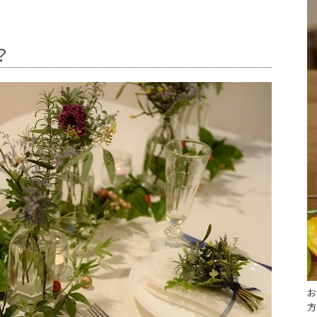
？
お
方