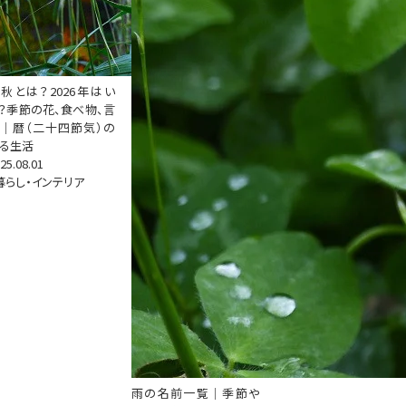
秋とは？2026年はい
？季節の花、食べ物、言
｜暦（二十四節気）の
る生活
25.08.01
暮らし・インテリア
雨の名前一覧｜季節や