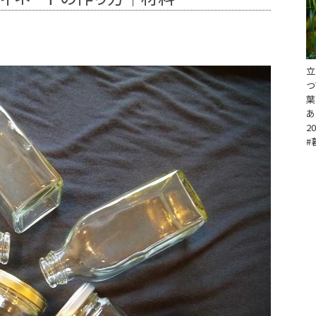
立
つ
葉
あ
20
#