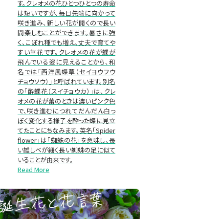
す。クレオメの花ひとつひとつの寿命
は短いですが、毎日先端に向かって
咲き進み、新しい花が開くので長い
間楽しむことができます。暑さに強
く、こぼれ種でも増え、丈夫で育てや
すい草花です。クレオメの花が蝶が
飛んでいる姿に見えることから、和
名では「西洋風蝶草（セイヨウフウ
チョウソウ）」と呼ばれています。別名
の「酔蝶花（スイチョウカ）」は、クレ
オメの花が蕾のときは濃いピンク色
で、咲き進むにつれてだんだん白っ
ぽく変化する様子を酔った蝶に見立
てたことにちなみます。英名「Spider
flower」は「蜘蛛の花」を意味し、長
い雄しべが細く長い蜘蛛の足に似て
いることが由来です。
Read More