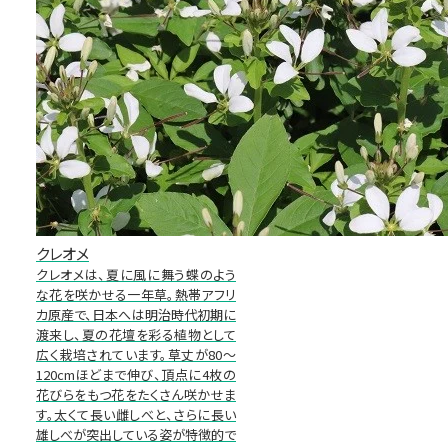
クレオメ
クレオメは、夏に風に舞う蝶のよう
な花を咲かせる一年草。熱帯アフリ
カ原産で、日本へは明治時代初期に
渡来し、夏の花壇を彩る植物として
広く栽培されています。草丈が80～
120cmほどまで伸び、頂点に4枚の
花びらをもつ花をたくさん咲かせま
す。太くて長い雌しべと、さらに長い
雄しべが突出している姿が特徴的で