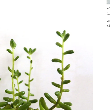
パ
し
20
#