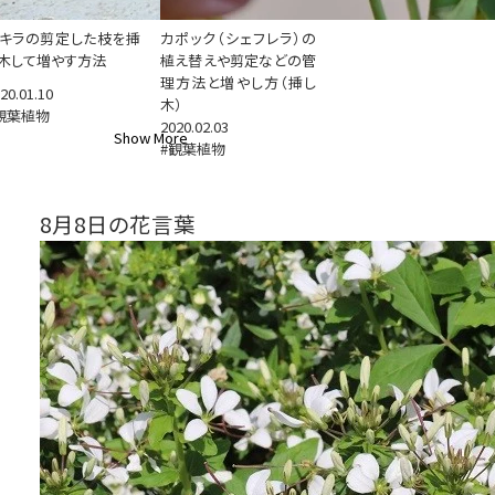
キラの剪定した枝を挿
カポック（シェフレラ）の
木して増やす方法
植え替えや剪定などの管
理方法と増やし方（挿し
20.01.10
木）
観葉植物
2020.02.03
Show More
#観葉植物
8月8日の花言葉