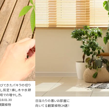
びてきたパキラの切り
し剪定！挿し木や水耕
培での増やし方。
18.01.30
日当たりの悪いお部屋に
観葉植物
向いてる観葉植物24選！