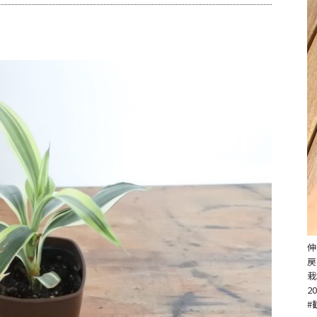
伸
戻
栽
20
#