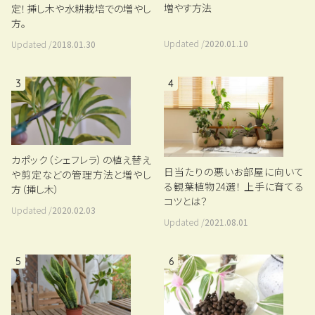
増やす方法
定！挿し木や水耕栽培での増やし
方。
Updated /
2020.01.10
Updated /
2018.01.30
3
4
カポック（シェフレラ）の植え替え
日当たりの悪いお部屋に向いて
や剪定などの管理方法と増やし
る観葉植物24選！ 上手に育てる
方（挿し木）
コツとは？
Updated /
2020.02.03
Updated /
2021.08.01
5
6