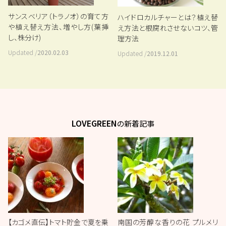
サンスベリア（トラノオ）の育て方
ハイドロカルチャーとは？植え替
や植え替え方法、増やし方(葉挿
え方法と根腐れさせないコツ、管
し、株分け)
理方法
Updated /
2020.02.03
Updated /
2019.12.01
LOVEGREEN
の新着記事
【カゴメ直伝】トマト貯金で夏を乗
南国の芳醇な香りの花 プルメリ