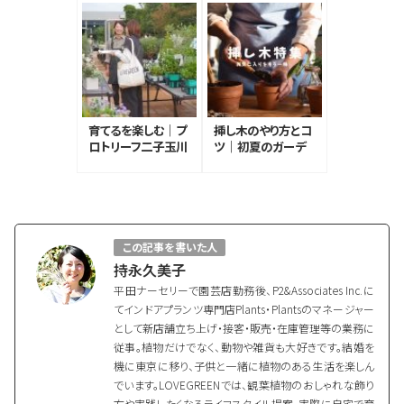
育てるを楽しむ｜プ
挿し木のやり方とコ
ロトリーフ二子玉川
ツ｜初夏のガーデ
本店がリニューアル
ニング
オープン！
この記事を書いた人
持永久美子
平田ナーセリーで園芸店勤務後、P2&Associates Inc.に
てインドアプランツ専門店Plants・Plantsのマネージャー
として新店舗立ち上げ・接客・販売・在庫管理等の業務に
従事。植物だけでなく、動物や雑貨も大好きです。結婚を
機に東京に移り、子供と一緒に植物のある生活を楽しん
でいます。LOVEGREENでは、観葉植物のおしゃれな飾り
方や実践したくなるライフスタイル提案、実際に自宅で育