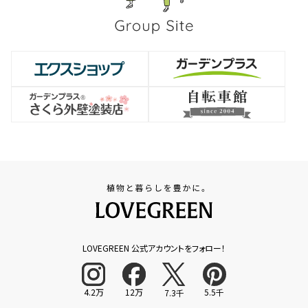
LOVEGREEN 公式アカウントをフォロー！
4.2万
12万
5.5千
7.3千