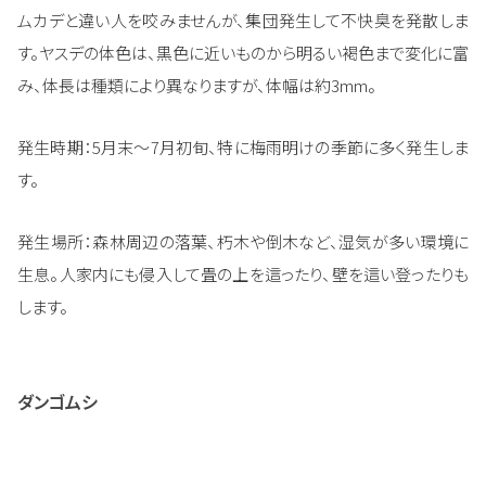
ムカデと違い人を咬みませんが、集団発生して不快臭を発散しま
す。ヤスデの体色は、黒色に近いものから明るい褐色まで変化に富
み、体長は種類により異なりますが、体幅は約3mm。
発生時期：5月末～7月初旬、特に梅雨明けの季節に多く発生しま
す。
発生場所：森林周辺の落葉、朽木や倒木など、湿気が多い環境に
生息。人家内にも侵入して畳の上を這ったり、壁を這い登ったりも
します。
ダンゴムシ