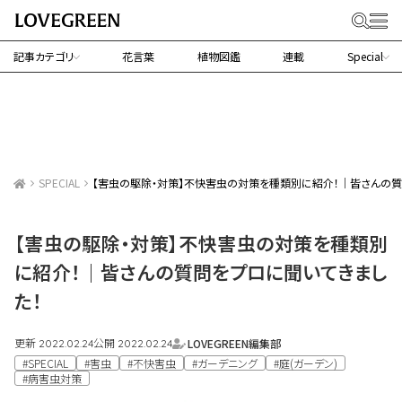
記事カテゴリ
花言葉
植物図鑑
連載
Special
SPECIAL
【害虫の駆除・対策】不快害虫の対策を種類別に紹介！｜皆さんの質
【害虫の駆除・対策】不快害虫の対策を種類別
に紹介！｜皆さんの質問をプロに聞いてきまし
た！
更新
公開
LOVEGREEN編集部
2022.02.24
2022.02.24
#SPECIAL
#害虫
#不快害虫
#ガーデニング
#庭(ガーデン)
#病害虫対策