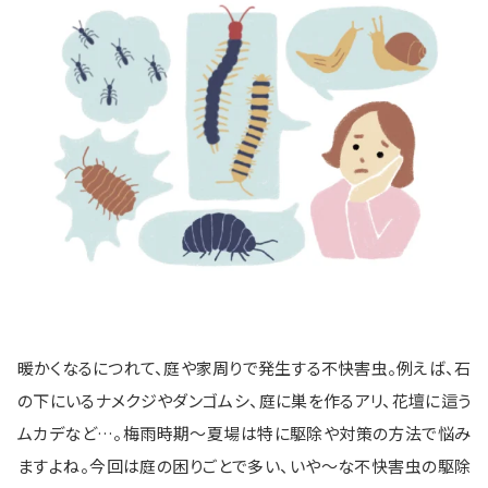
暖かくなるにつれて、庭や家周りで発生する不快害虫。例えば、石
の下にいるナメクジやダンゴムシ、庭に巣を作るアリ、花壇に這う
ムカデなど…。梅雨時期～夏場は特に駆除や対策の方法で悩み
ますよね。今回は庭の困りごとで多い、いや～な不快害虫の駆除