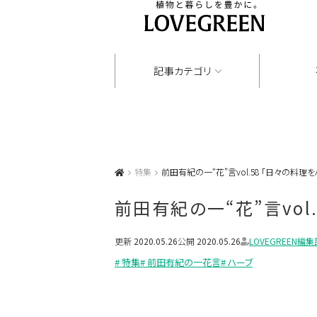
記事カテゴリ
特集
前田有紀の一“花”言vol.58 「日々の料理
前田有紀の一“花”言vol
更新
2020.05.26
公開
2020.05.26
LOVEGREEN編集
# 特集
# 前田有紀の一花言
# ハーブ