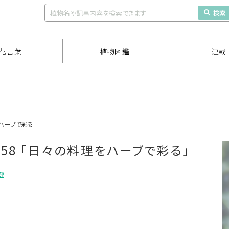
検索
花言葉
植物図鑑
連載
をハーブで彩る」
.58 「日々の料理をハーブで彩る」
部