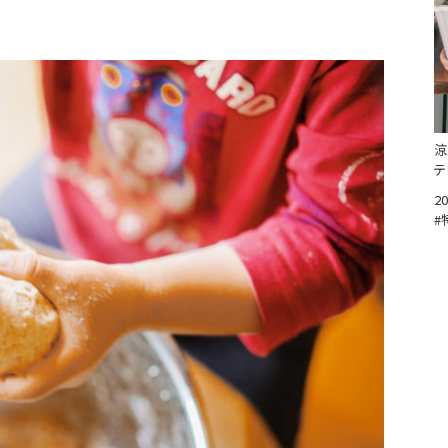
涼
テ
20
#