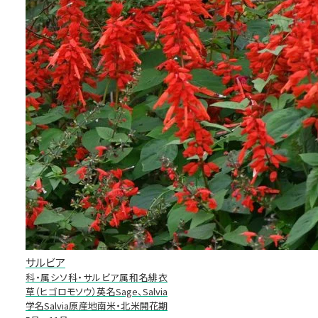
サルビア
科・属シソ科・サルビア属和名緋衣
草（ヒゴロモソウ）英名Sage、Salvia
学名Salvia原産地南米・北米開花期