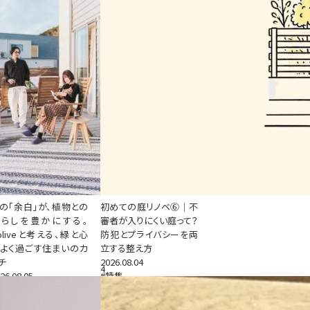
の「余白」が、植物との
初めての庭リノベ⑥｜不
暮らしを豊かにする。
審者が入りにくい庭って？
oliveと考える、緑と心
防犯とプライバシーを両
よく過ごす住まいのカ
立する整え方
チ
2026.08.04
4
26.08.05
#特集
特集