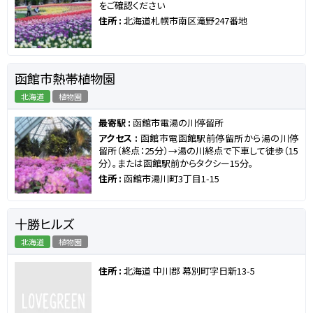
をご確認ください
住所 :
北海道札幌市南区滝野247番地
函館市熱帯植物園
北海道
植物園
最寄駅 :
函館市電湯の川停留所
アクセス :
函館市電函館駅前停留所から湯の川停
留所（終点：25分）→湯の川終点で下車して徒歩（15
分）。または函館駅前からタクシー15分。
住所 :
函館市湯川町3丁目1-15
十勝ヒルズ
北海道
植物園
住所 :
北海道 中川郡 幕別町字日新13-5