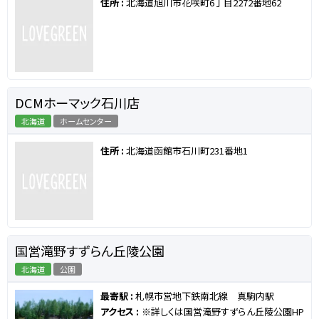
住所 :
北海道旭川市花咲町6丁目2272番地62
DCMホーマック石川店
北海道
ホームセンター
住所 :
北海道函館市石川町231番地1
国営滝野すずらん丘陵公園
北海道
公園
最寄駅 :
札幌市営地下鉄南北線 真駒内駅
アクセス :
※詳しくは国営滝野すずらん丘陵公園HP