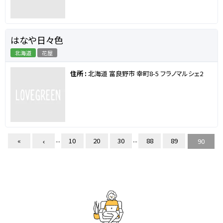
はなや日々色
北海道
花屋
住所 :
北海道 富良野市 幸町8-5 フラノマルシェ2
...
...
«
10
20
30
88
89
90