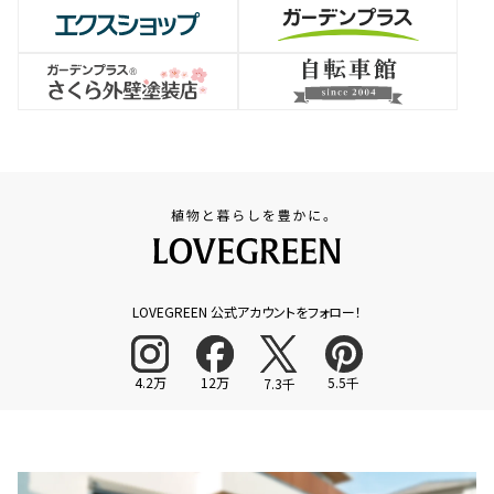
LOVEGREEN 公式アカウントをフォロー！
4.2万
12万
5.5千
7.3千