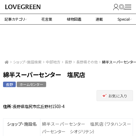
記事カテゴリ
花言葉
植物図鑑
連載
Special
ショップ・施設検索
中部地方
長野
長野県その他
綿半スーパーセンタ
綿半スーパーセンター 塩尻店
長野
ホームセンター
お気に入り
住所
：長野県塩尻市広丘野村1503-4
ショップ・施設名
綿半スーパーセンター 塩尻店
（ワタハンスー
パーセンター シオジリテン）