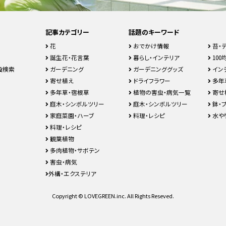
記事カテゴリー
話題のキーワード
花
おでかけ情報
苔・
誕生花・花言葉
暮らし・インテリア
100均
設検索
ガーデニング
ガーデニンググッズ
イン
寄せ植え
ドライフラワー
多年
多年草・宿根草
植物の害虫・病気一覧
寄せ
庭木・シンボルツリー
庭木・シンボルツリー
鉢・
家庭菜園・ハーブ
料理・レシピ
水や
料理・レシピ
観葉植物
多肉植物・サボテン
害虫・病気
外構・エクステリア
Copyright © LOVEGREEN.inc. All Rights Reseved.