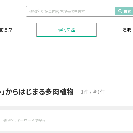
検索
花言葉
植物図鑑
連載
み」からはじまる多肉植物
1件 / 全1件