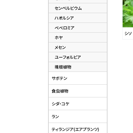
センペルビウム
ハオルシア
ぺぺロミア
シソ
ホヤ
メセン
ユーフォルビア
塊根植物
サボテン
食虫植物
シダ・コケ
ラン
ティランジア(エアプランツ)