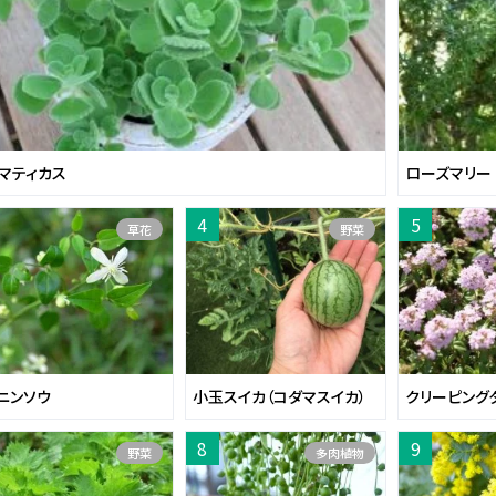
マティカス
ローズマリー
草花
野菜
ニンソウ
小玉スイカ（コダマスイカ）
クリーピング
野菜
多肉植物