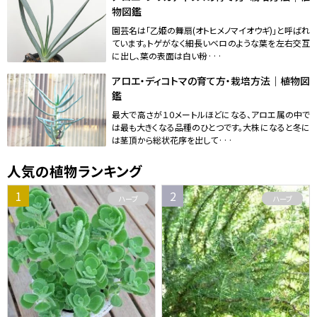
物図鑑
園芸名は「乙姫の舞扇(オトヒメノマイオウギ)」と呼ばれ
ています。トゲがなく細長いベロのような葉を左右交互
に出し、葉の表面は白い粉···
アロエ・ディコトマの育て方・栽培方法｜植物図
鑑
最大で高さが１０メートルほどになる、アロエ属の中で
は最も大きくなる品種のひとつです。大株になると冬に
は茎頂から総状花序を出して···
人気の植物ランキング
ハーブ
ハーブ