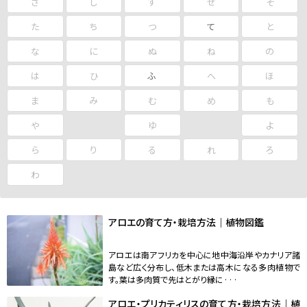
さ
し
す
せ
そ
た
ち
つ
て
と
な
に
ぬ
ね
の
は
ひ
ふ
へ
ほ
ま
み
む
め
も
や
ゆ
よ
ら
り
る
れ
ろ
わ
アロエの育て方・栽培方法｜植物図鑑
アロエは南アフリカを中心に地中海沿岸やカナリア諸
島など広く分布し、低木または高木になる多肉植物で
す。葉は多肉質で先はとがり縁に···
アロエ・プリカティリスの育て方・栽培方法｜植