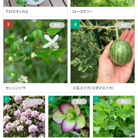
アロマティカス
ローズマリー
草花
野菜
センニンソウ
小玉スイカ（コダマスイカ）
ハーブ
草花
野菜