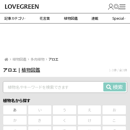
記事カテゴリ
花言葉
植物図鑑
連載
Special
植物図鑑
多肉植物
アロエ
植物図鑑
アロエ｜
1-3件 / 全3件
検索
植物名から探す
あ
い
う
え
お
か
き
く
け
こ