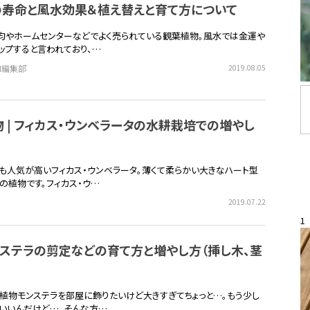
の寿命と風水効果＆植え替えと育て方について
均やホームセンターなどでよく売られている観葉植物。風水では金運や
ップすると言われており、…
EN編集部
2019.08.05
 | フィカス・ウンベラータの水耕栽培での増やし
も人気が高いフィカス・ウンベラータ。薄くて柔らかい大きなハート型
の植物です。フィカス・ウ…
2019.07.22
1
ステラの剪定などの育て方と増やし方（挿し木、茎
植物モンステラを部屋に飾りたいけど大きすぎてちょっと…。もう少し
いいんだけど…。そんな方…