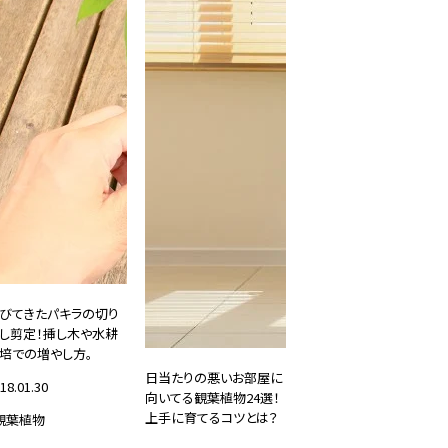
びてきたパキラの切り
し剪定！挿し木や水耕
培での増やし方。
日当たりの悪いお部屋に
18.01.30
向いてる観葉植物24選！
上手に育てるコツとは？
観葉植物