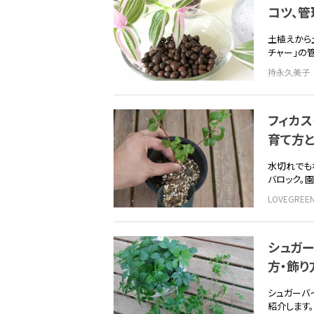
コツ、管
土植えから
チャー」の
持永久美子
フィカス
育て方と
水切れでも
バロック。
LOVEGRE
シュガー
方・飾り
シュガーバ
紹介します