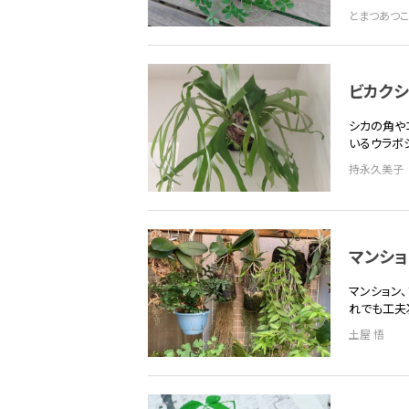
とまつあつこ
ビカクシ
シカの角や
いるウラボ
持永久美子
マンシ
マンション
れでも工夫
土屋 悟