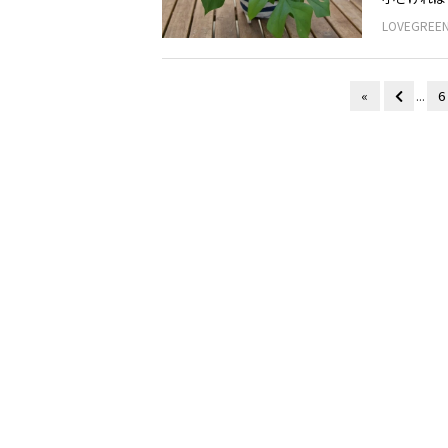
LOVEGRE
«
...
6