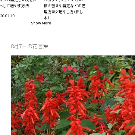
木して増やす方法
植え替えや剪定などの管
理方法と増やし方（挿し
20.01.10
木）
Show More
観葉植物
2020.02.03
#観葉植物
8月7日の花言葉