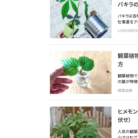
パキラ
パキラは百
仕事運をア
LOVEGRE
観葉植物
方
観葉植物で
の葉が特徴
峰亜由美
ヒメモン
伏せ）
人気の観葉
小さければ