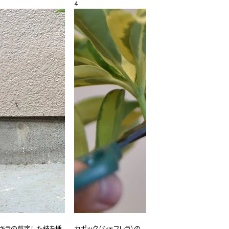
2021.08.01
4
#観葉植物
キラの剪定した枝を挿
カポック（シェフレラ）の