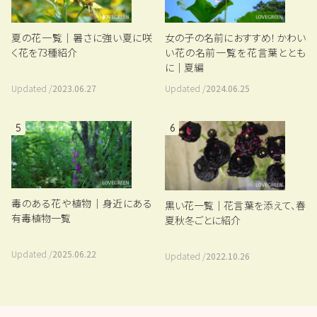
夏の花一覧｜暑さに強い夏に咲
女の子の名前におすすめ！かわい
く花を73種紹介
い花の名前一覧を花言葉ととも
に｜夏編
Updated /
2023.06.27
Updated /
2024.06.25
5
6
毒のある花や植物｜身近にある
黒い花一覧｜花言葉を添えて、春
有毒植物一覧
夏秋冬ごとに紹介
Updated /
2025.06.22
Updated /
2022.10.26