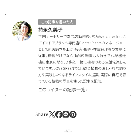
この記事を書いた人
持永久美子
平田ナーセリーで園芸店勤務後、P2&Associates Inc.に
てインドアプランツ専門店Plants・Plantsのマネージャー
として新店舗立ち上げ・接客・販売・在庫管理等の業務に
従事。植物だけでなく、動物や雑貨も大好きです。結婚を
機に東京に移り、子供と一緒に植物のある生活を楽しん
でいます。LOVEGREENでは、観葉植物のおしゃれな飾り
方や実践したくなるライフスタイル提案、実際に自宅で育
てている植物の写真を使った記事を配信。
このライターの記事一覧
Share