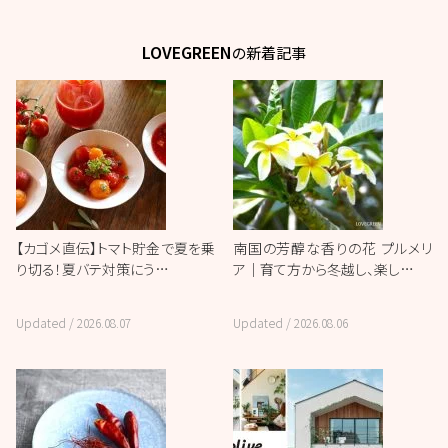
LOVEGREEN
の新着記事
【カゴメ直伝】トマト貯金で夏を乗
南国の芳醇な香りの花 プルメリ
り切る！夏バテ対策にう…
ア｜育て方から冬越し、楽し…
Updated /
2026.08.07
Updated /
2026.08.06