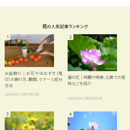
花
の人気記事ランキング
1
2
お盆飾り｜お花やほおずき（鬼
蓮の花｜時期や特徴、仏教での意
灯）の飾り方、期間、マナーと処分
味などを紹介
方法
Updated /
2019.07.01
Updated /
2025.05.01
3
4