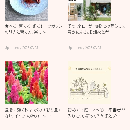
食べる・育てる・飾る！ トウガラシ
その「余白」が、植物との暮らしを
の魅力と育て方、楽しみ…
豊かにする。 Doliveと考…
Updated /
2026.08.05
Updated /
2026.08.05
猛暑に強く秋まで咲く！彩り豊か
初めての庭リノベ⑥｜不審者が
な「ケイトウ」の魅力｜失…
入りにくい庭って？ 防犯とプ…