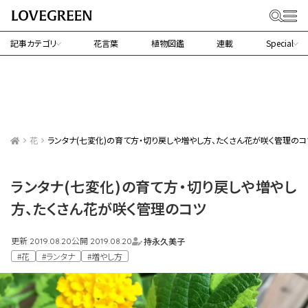
記事カテゴリ
花言葉
植物図鑑
連載
Special
花
ランタナ(七変化)の育て方・切り戻しや増やし方、たくさん花が咲く管理のコ
ランタナ(七変化)の育て方・切り戻しや増やし
方、たくさん花が咲く管理のコツ
更新
公開
持永久美子
2019.08.20
2019.08.20
#花
#ランタナ
#増やし方